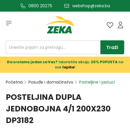
0800 20275
webshop@zeka.ba
a glavni sadržaj
Traži
Da srolamo jedan za Vas?
Iskoristite akciju:
20% POPUSTA
na
sve
tepihe
!
Početna
Posuđe i domaćinstvo
Posteljine i jastuci
POSTELJINA DUPLA
JEDNOBOJNA 4/1 200X230
DP3182