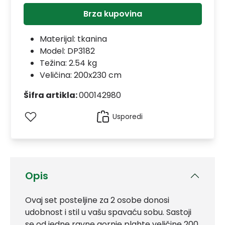
Brza kupovina
Materijal:
tkanina
Model:
DP3182
Težina: 2.54 kg
Veličina: 200x230 cm
Šifra artikla:
000142980
Usporedi
Opis
Ovaj set posteljine za 2 osobe donosi
udobnost i stil u vašu spavaću sobu. Sastoji
se od jedne ravne gornje plahte veličine 200