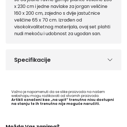
x 230 cm i jedne navlake za jorgan veličine
160 x 200 cm, zajedno s dvije jastučnice
veličine 65 x 70 cm. Izrađen od
visokokvalitetnog materijala, ovaj set plahti
nudi mekoću i udobnost za ugodan san.
Specifikacije
Važno je napomenuti da se slike proizvoda na našem
webshopu mogu razlikovati od stvarnih proizvoda.
Artikli označeni kao „na upit“ trenutno nisu dostupni
na stanju te ih trenutno nije moguće naručiti.
Možda Vas zanima?