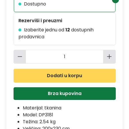
Dostupno
Rezerviši i preuzmi
Izaberite jednu od
12
dostupnih
prodavnica
Količina proizvoda: Unesite željenu 
Dodati u korpu
Brza kupovina
Materijal:
tkanina
Model:
DP3181
Težina: 2.54 kg
Veličina: 200x230 cm