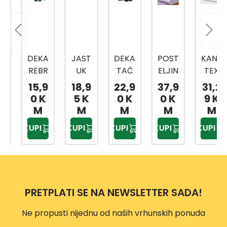
DEKA
JAST
DEKA
POST
KANE
REBR
UK
TAČ
ELJIN
TEX
ASTA
DP32
KICE
A
JAST
15,9
18,9
22,9
37,9
31,2
150X
16
180X
JEDN
UK
0 K
5 K
0 K
0 K
9 K
200
55X3
200
OKRE
CLIM
M
M
M
M
M
CM
5 CM
CM
VETN
A
KUPI
KUPI
KUPI
KUPI
KUPI
A 3/1
CON
150X
TROL
200
50X7
DP31
0 CM
80
PRETPLATI SE NA NEWSLETTER SADA!
Ne propusti nijednu od naših vrhunskih ponuda