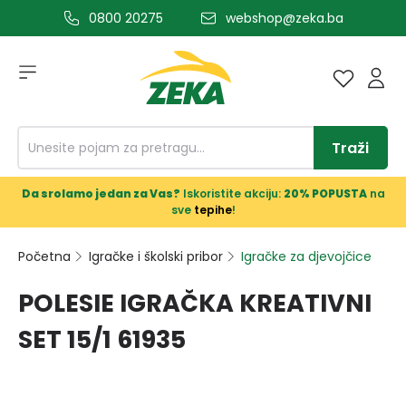
0800 20275
webshop@zeka.ba
a glavni sadržaj
Traži
Da srolamo jedan za Vas?
Iskoristite akciju:
20% POPUSTA
na
sve
tepihe
!
Početna
Igračke i školski pribor
Igračke za djevojčice
POLESIE IGRAČKA KREATIVNI
SET 15/1 61935