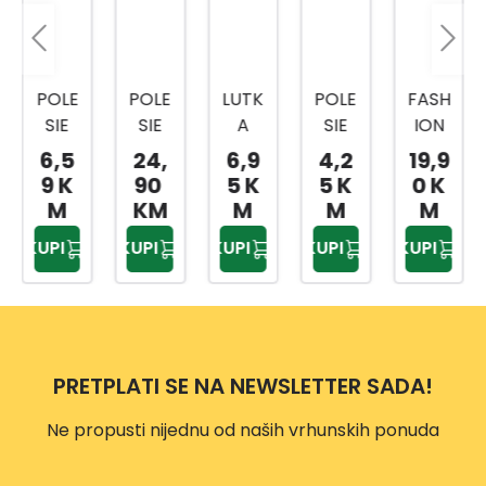
POLE
POLE
LUTK
POLE
FASH
SIE
SIE
A
SIE
ION
IGRA
IGRA
LEPTI
IGRA
LUTK
6,5
24,
6,9
4,2
19,9
ČKA
ČKA
R
ČKA
A
9 K
90
5 K
5 K
0 K
SET
LUTK
MKQ1
PEGL
SORT
M
KM
M
M
M
POS
A
4887
A
O
KUPI
KUPI
KUPI
KUPI
KUPI
UĐA
8044
8
4829
7997
8
5
8
PRETPLATI SE NA NEWSLETTER SADA!
Ne propusti nijednu od naših vrhunskih ponuda