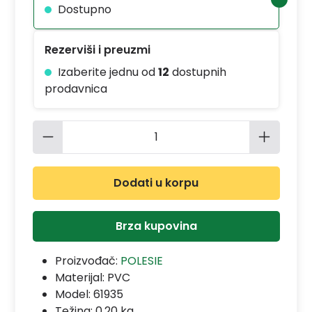
Dostupno
Rezerviši i preuzmi
Izaberite jednu od
12
dostupnih
prodavnica
Količina proizvoda: Unesite željenu 
Dodati u korpu
Brza kupovina
Proizvođač:
POLESIE
Materijal:
PVC
Model:
61935
Težina: 0.20 kg