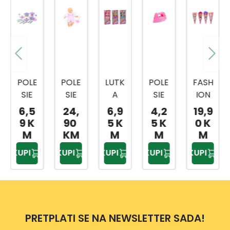
POLE
POLE
LUTK
POLE
FASH
SIE
SIE
A
SIE
ION
IGRA
IGRA
LEPTI
IGRA
LUTK
6,5
24,
6,9
4,2
19,9
ČKA
ČKA
R
ČKA
A
9 K
90
5 K
5 K
0 K
SET
LUTK
MKQ1
PEGL
SORT
M
KM
M
M
M
POS
A
4887
A
O
KUPI
KUPI
KUPI
KUPI
KUPI
UĐA
8044
8
4829
7997
8
5
8
PRETPLATI SE NA NEWSLETTER SADA!