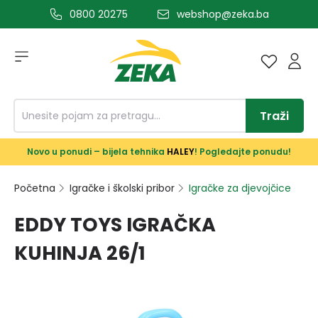
0800 20275
webshop@zeka.ba
a glavni sadržaj
Traži
Novo u ponudi – bijela tehnika
HALEY
! Pogledajte ponudu!
Početna
Igračke i školski pribor
Igračke za djevojčice
EDDY TOYS IGRAČKA
KUHINJA 26/1