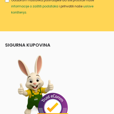
Odabirom nastavka potvrđujete da ste pročitali naše
informacije o zaštiti podataka
i prihvatili naše
uslove
korištenja
.
SIGURNA KUPOVINA