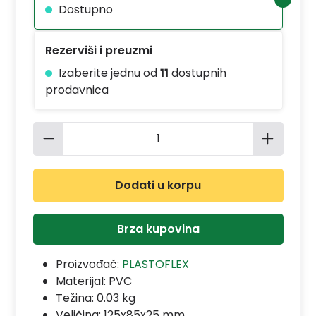
Dostupno
Rezerviši i preuzmi
Izaberite jednu od
11
dostupnih
prodavnica
Količina proizvoda: Unesite željenu 
Dodati u korpu
Brza kupovina
Proizvođač:
PLASTOFLEX
Materijal:
PVC
Težina: 0.03 kg
Veličina: 125x85x25 mm