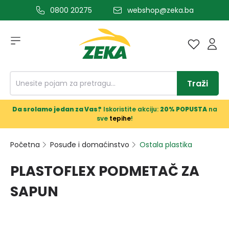
0800 20275
webshop@zeka.ba
a glavni sadržaj
Traži
Da srolamo jedan za Vas?
Iskoristite akciju:
20% POPUSTA
na
sve
tepihe
!
Početna
Posuđe i domaćinstvo
Ostala plastika
PLASTOFLEX PODMETAČ ZA
SAPUN