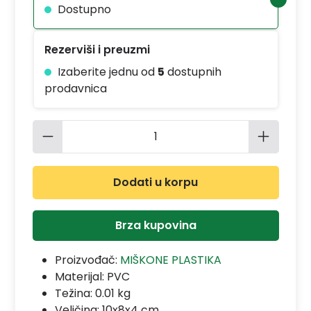
Dostupno
Rezerviši i preuzmi
Izaberite jednu od
5
dostupnih
prodavnica
Količina proizvoda: Unesite željenu 
Dodati u korpu
Brza kupovina
Proizvođač:
MIŠKONE PLASTIKA
Materijal:
PVC
Težina: 0.01 kg
Veličina: 10x8x4 cm