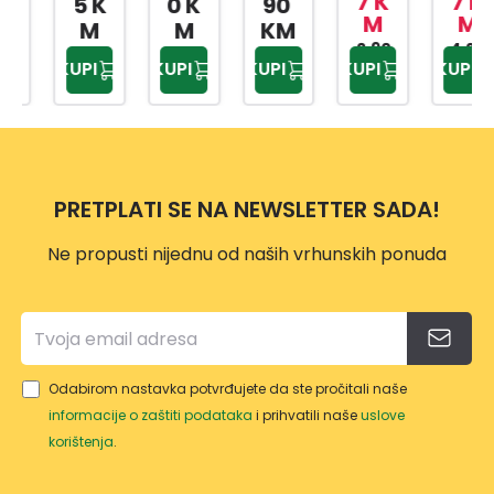
7 K
7 K
5 K
0 K
90
M
M
A SA
BOX
TILO
BEBI
OLED
M
M
KM
MET
AP-
PRIW
HRA
2,90
4,20
AP-
KUPI
KUPI
KUPI
KUPI
KUPI
KM
KM
ALNO
9159
EX
NU
9425
M
TP-
500
DRŠK
557
ML
OM
10L
PRETPLATI SE NA NEWSLETTER SADA!
Ne propusti nijednu od naših vrhunskih ponuda
Odabirom nastavka potvrđujete da ste pročitali naše
informacije o zaštiti podataka
i prihvatili naše
uslove
korištenja
.