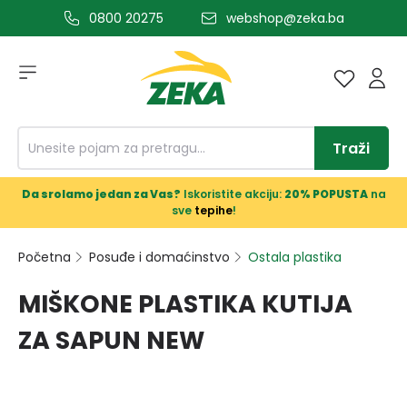
0800 20275
webshop@zeka.ba
a glavni sadržaj
Traži
Da srolamo jedan za Vas?
Iskoristite akciju:
20% POPUSTA
na
sve
tepihe
!
Početna
Posuđe i domaćinstvo
Ostala plastika
MIŠKONE PLASTIKA KUTIJA
ZA SAPUN NEW