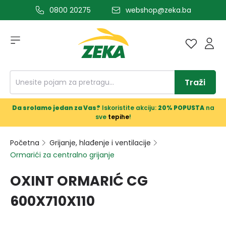
0800 20275
webshop@zeka.ba
a glavni sadržaj
Traži
Da srolamo jedan za Vas?
Iskoristite akciju:
20% POPUSTA
na
sve
tepihe
!
Početna
Grijanje, hlađenje i ventilacije
Ormarići za centralno grijanje
OXINT ORMARIĆ CG
600X710X110