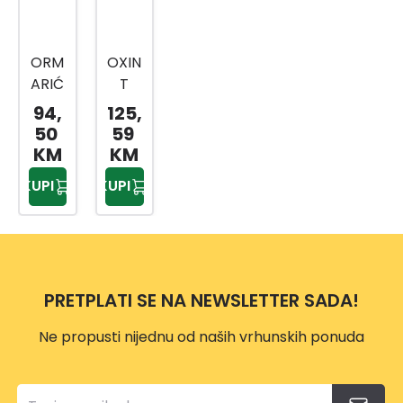
ORM
OXIN
ARIĆ
T
CG
ORM
94,
125,
500X
ARIĆ
50
59
710X1
CG
KM
KM
10
750X
KUPI
KUPI
710X1
10
PRETPLATI SE NA NEWSLETTER SADA!
Ne propusti nijednu od naših vrhunskih ponuda