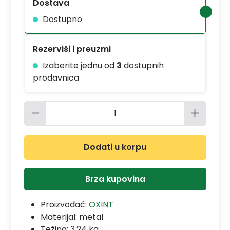
Dostava
Dostupno
Rezerviši i preuzmi
Izaberite jednu od
3
dostupnih
prodavnica
Količina proizvoda: Unesite željenu 
Dodati u korpu
Brza kupovina
Proizvođač:
OXINT
Materijal:
metal
Težina: 3.24 kg