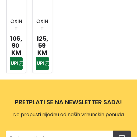
OXIN
OXIN
T
T
ORM
ORM
106,
125,
ARIĆ
ARIĆ
90
59
CG
CG
KM
KM
600X
750X
KUPI
KUPI
710X1
710X1
10
10
PRETPLATI SE NA NEWSLETTER SADA!
Ne propusti nijednu od naših vrhunskih ponuda