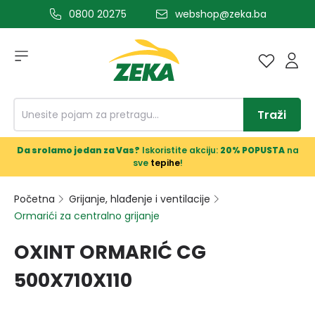
0800 20275
webshop@zeka.ba
a glavni sadržaj
Traži
Da srolamo jedan za Vas?
Iskoristite akciju:
20% POPUSTA
na
sve
tepihe
!
Početna
Grijanje, hlađenje i ventilacije
Ormarići za centralno grijanje
OXINT ORMARIĆ CG
500X710X110