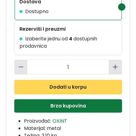
Dostava
Dostupno
Rezerviši i preuzmi
Izaberite jednu od
4
dostupnih
prodavnica
Količina proizvoda: Unesite željenu 
Dodati u korpu
Brza kupovina
Proizvođač:
OXINT
Materijal:
metal
Težina: 3.10 kg