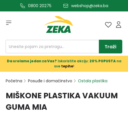
0800 20275
webshop@zeka.ba
a glavni sadržaj
Traži
Da srolamo jedan za Vas?
Iskoristite akciju:
20% POPUSTA
na
sve
tepihe
!
Početna
Posuđe i domaćinstvo
Ostala plastika
MIŠKONE PLASTIKA VAKUUM
GUMA MIA