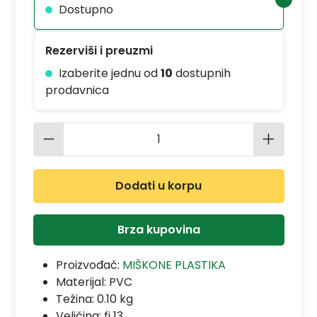
Dostupno
Rezerviši i preuzmi
Izaberite jednu od
10
dostupnih
prodavnica
Količina proizvoda: Unesite željenu 
Dodati u korpu
Brza kupovina
Proizvođač:
MIŠKONE PLASTIKA
Materijal:
PVC
Težina: 0.10 kg
Veličina: fi 13