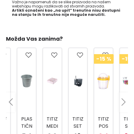
Važno je napomenuti da se slike proizvoda na našem
webshopu mogu razlikovati od stvarnih proizvoda.
Artikli označeni kao „na upit“ trenutno nisu dostupni
na stanju te ih trenutno nije moguće naručiti.
Možda Vas zanima?
-15
%
-15
%
PLAS
TITIZ
TITIZ
TITIZ
TITIZ
TIČN
MEDI
SET
POS
SET
A
CINS
ZA
UDA
ZA