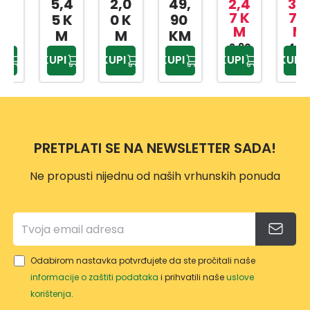
5,4
2,0
49,
2,4
3,5
KANT
KI
KUPA
ZA
SLAD
7 K
7 K
5 K
0 K
90
M
M
A SA
BOX
TILO
BEBI
OLED
M
M
KM
MET
AP-
PRIW
HRA
2,90
4,20
AP-
KUPI
KUPI
KUPI
KUPI
KUPI
KM
KM
ALNO
9159
EX
NU
9425
M
TP-
500
DRŠK
557
ML
OM
10L
PRETPLATI SE NA NEWSLETTER SADA!
Ne propusti nijednu od naših vrhunskih ponuda
Odabirom nastavka potvrđujete da ste pročitali naše
informacije o zaštiti podataka
i prihvatili naše
uslove
korištenja
.