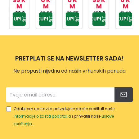
M
M
M
M
M
CXW
VAČ
VAČ
V36/
CA
99,9
10,55
5/1
10,55
5/1
159,9
BOL
PA10
11,40
KUPI
KUPI
KUPI
KUPI
KUPI
9 KM
KM
KM
9 KM
KM
FIRST
COR
0S
5501
ONA
12124
1150
87
PRETPLATI SE NA NEWSLETTER SADA!
Ne propusti nijednu od naših vrhunskih ponuda
Odabirom nastavka potvrđujete da ste pročitali naše
informacije o zaštiti podataka
i prihvatili naše
uslove
korištenja
.