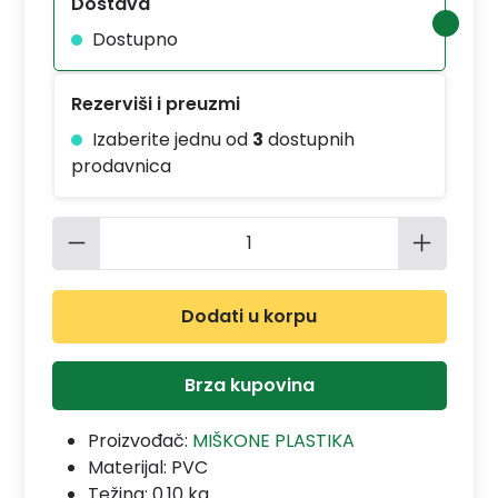
Dostava
Dostupno
Rezerviši i preuzmi
Izaberite jednu od
3
dostupnih
prodavnica
Količina proizvoda: Unesite željenu 
Dodati u korpu
Brza kupovina
Proizvođač:
MIŠKONE PLASTIKA
Materijal:
PVC
Težina: 0.10 kg