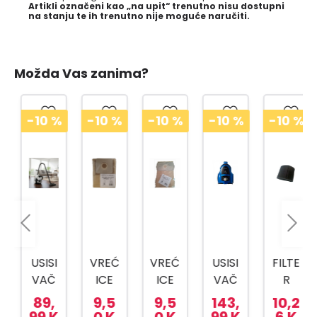
Artikli označeni kao „na upit“ trenutno nisu dostupni
na stanju te ih trenutno nije moguće naručiti.
Možda Vas zanima?
-10
%
-10
%
-10
%
-10
%
-10
%
USISI
VREĆ
VREĆ
USISI
FILTE
VAČ
ICE
ICE
VAČ
R
VC
ZA
ZA
VCC
USIS
89,
9,5
9,5
143,
10,2
1411
USISI
USISI
4550
AVA
99 K
0 K
0 K
99 K
6 K