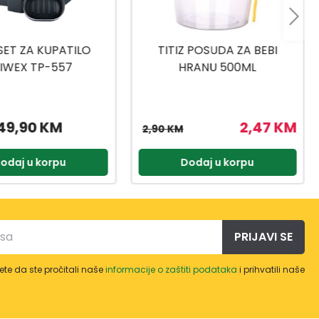
 POSUDA ZA BEBI
TITIZ SET ZA SLADOLED AP-
RANU 500ML
9425
2,47 KM
3,57 KM
4,20 KM
odaj u korpu
Dodaj u korpu
PRIJAVI SE
te da ste pročitali naše
informacije o zaštiti podataka
i prihvatili naše