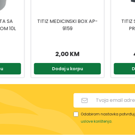
 BOX AP-
TITIZ SET ZA KUPATILO
TITIZ
PRIWEX TP-557
H
49,90 KM
2,90 KM
pu
Dodaj u korpu
D
Odabirom nastavka potvrđuje
uslove korištenja
.