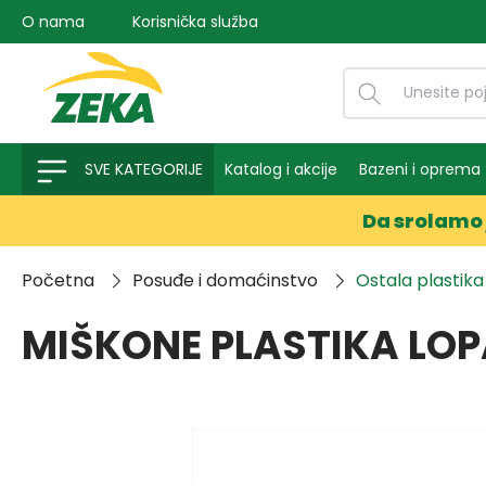
O nama
Korisnička služba
na pretragu
Preskoči na glavnu navigaciju
SVE KATEGORIJE
Katalog i akcije
Bazeni i oprema
Da srolamo 
Početna
Posuđe i domaćinstvo
Ostala plastika
MIŠKONE PLASTIKA LO