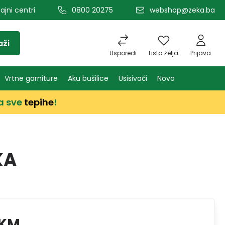
ajni centri
0800 20275
webshop@zeka.ba
aži
Usporedi
Lista želja
Prijava
Vrtne garniture
Aku bušilice
Usisivači
Novo
a sve
tepihe
!
KA
 KM