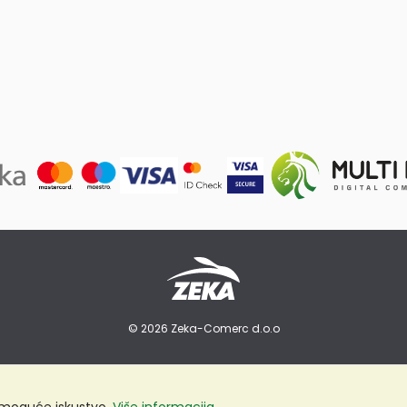
© 2026 Zeka-Comerc d.o.o
e moguće iskustvo.
Više informacija...