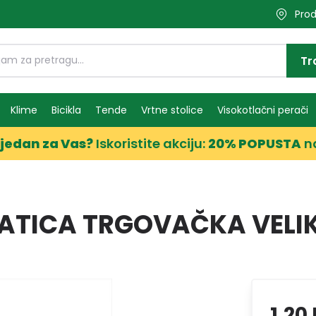
Prod
Tr
Klime
Bicikla
Tende
Vrtne stolice
Visokotlačni perači
jedan za Vas?
Iskoristite akciju:
20% POPUSTA
n
PATICA TRGOVAČKA VELI
1,20