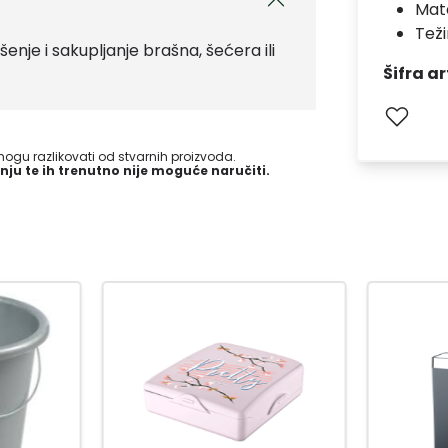
Mate
Teži
nje i sakupljanje brašna, šećera ili
Šifra ar
gu razlikovati od stvarnih proizvoda.
nju te ih trenutno nije moguće naručiti.
-15
%