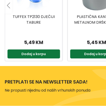
PLASTIČNA KANTA SA
TITIZ MEDICINSKI
METALNOM DRŠKOM 10L
9159
5,45 KM
2,00 KM
Dodaj u korpu
Dodaj u kor
PRETPLATI SE NA NEWSLETTER SADA!
Ne propusti nijednu od naših vrhunskih ponuda