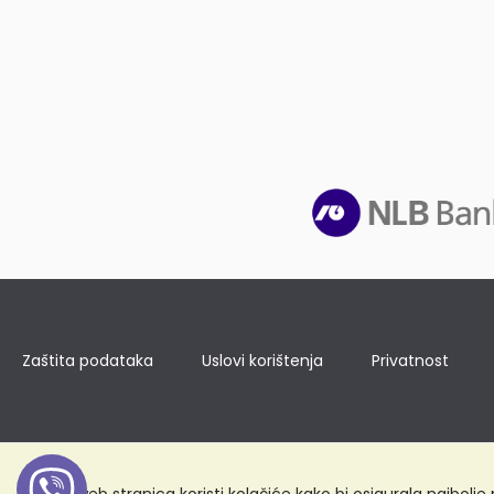
Zaštita podataka
Uslovi korištenja
Privatnost
Ova web stranica koristi kolačiće kako bi osigurala najbolj