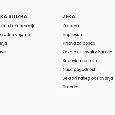
ČKA SLUŽBA
ZEKA
jena i reklamacija
O nama
i radno vrijeme
Impresum
anja
Prijava za posao
ave
Zeka plus Loyalty kartica
Kupovina na rate
Naše pogodnosti
Sektori našeg poslovanja
Brendovi