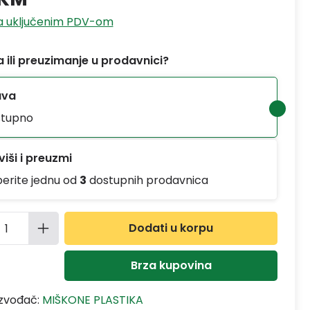
sa uključenim PDV-om
 ili preuzimanje u prodavnici?
ava
tupno
iši i preuzmi
berite jednu od
3
dostupnih prodavnica
ina proizvoda: Unesite željenu količinu
Dodati u korpu
Brza kupovina
izvođač:
MIŠKONE PLASTIKA