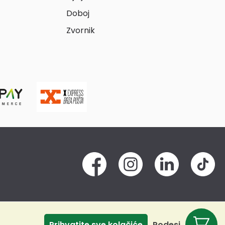
Doboj
Zvornik
Prihvatite sve kolačiće
Podesi
Odbij