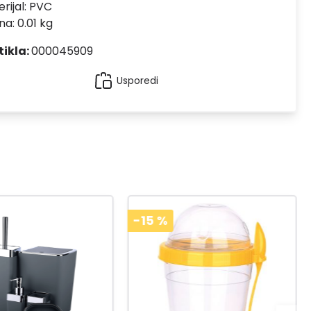
rijal:
PVC
na: 0.01 kg
tikla:
000045909
Usporedi
-15
%