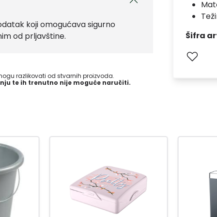
Mate
Teži
dodatak koji omogućava sigurno
Šifra ar
nim od prljavštine.
gu razlikovati od stvarnih proizvoda.
nju te ih trenutno nije moguće naručiti.
-15
%