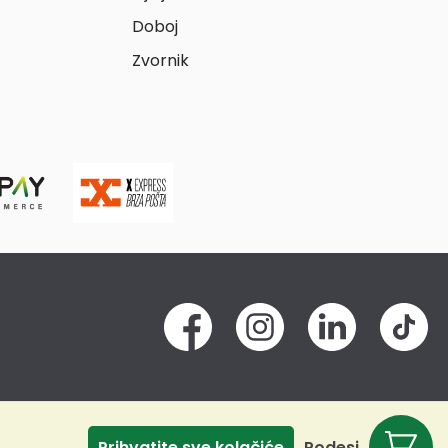
Doboj
Zvornik
Prihvatite sve kolačiće
Podesi
Odbij