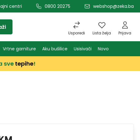
ajni centri
0800 20275
webshop@zeka.ba
aži
Usporedi
Lista želja
Prijava
Vrtne garniture
Aku bušilice
Usisivači
Novo
a sve
tepihe
!
 KM