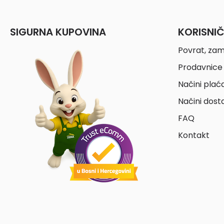
SIGURNA KUPOVINA
KORISNI
Povrat, zam
Prodavnice 
Načini plać
Načini dost
FAQ
Kontakt