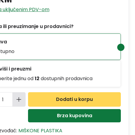
sa uključenim PDV-om
 ili preuzimanje u prodavnici?
ava
tupno
iši i preuzmi
berite jednu od
12
dostupnih prodavnica
ina proizvoda: Unesite željenu količinu
Dodati u korpu
Brza kupovina
izvođač:
MIŠKONE PLASTIKA