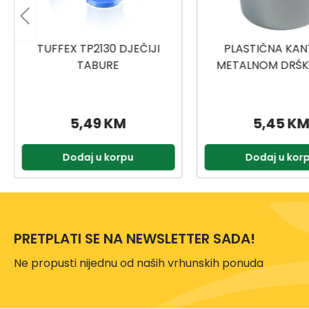
PLASTIČNA KANTA SA
TITIZ MEDICINSKI
METALNOM DRŠKOM 10L
9159
5,45 KM
2,00 KM
Dodaj u korpu
Dodaj u kor
PRETPLATI SE NA NEWSLETTER SADA!
Ne propusti nijednu od naših vrhunskih ponuda