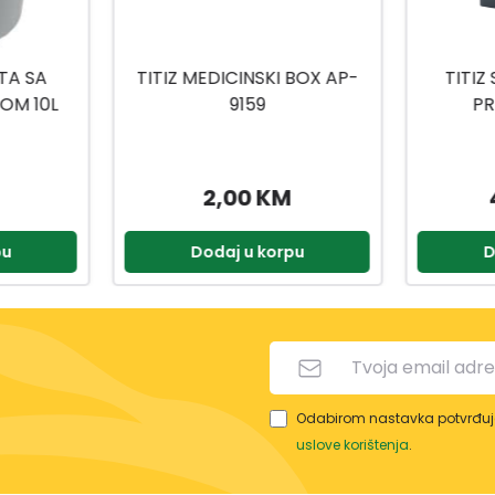
 BOX AP-
TITIZ SET ZA KUPATILO
TITIZ
PRIWEX TP-557
H
49,90 KM
2,90 KM
pu
Dodaj u korpu
D
Odabirom nastavka potvrđuje
uslove korištenja
.