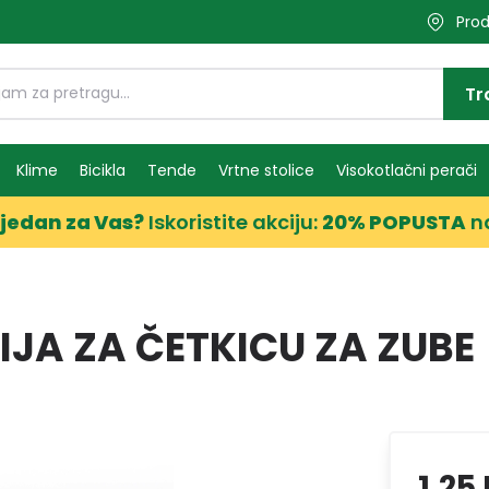
Prod
Tr
Klime
Bicikla
Tende
Vrtne stolice
Visokotlačni perači
jedan za Vas?
Iskoristite akciju:
20% POPUSTA
n
IJA ZA ČETKICU ZA ZUBE
1,25