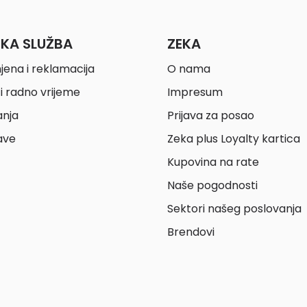
ČKA SLUŽBA
ZEKA
jena i reklamacija
O nama
i radno vrijeme
Impresum
anja
Prijava za posao
ave
Zeka plus Loyalty kartica
Kupovina na rate
Naše pogodnosti
Sektori našeg poslovanja
Brendovi