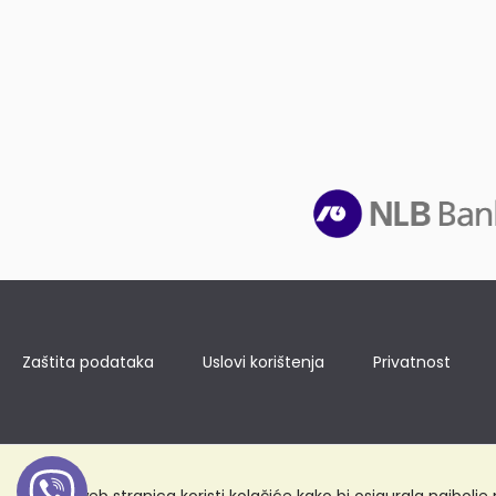
Zaštita podataka
Uslovi korištenja
Privatnost
Ova web stranica koristi kolačiće kako bi osigurala najbolj