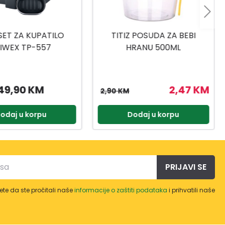
 POSUDA ZA BEBI
TITIZ SET ZA SLADOLED AP-
RANU 500ML
9425
2,47 KM
3,57 KM
4,20 KM
odaj u korpu
Dodaj u korpu
PRIJAVI SE
te da ste pročitali naše
informacije o zaštiti podataka
i prihvatili naše