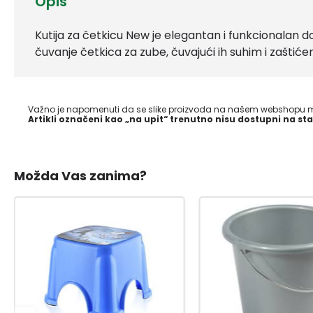
Opis
Kutija za četkicu New je elegantan i funkcionalan 
čuvanje četkica za zube, čuvajući ih suhim i zaštiće
Važno je napomenuti da se slike proizvoda na našem webshopu mo
Artikli označeni kao „na upit“ trenutno nisu dostupni na sta
Možda Vas zanima?