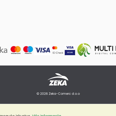
© 2026 Zeka-Comerc d.o.o
e moguće iskustvo.
Više informacija...