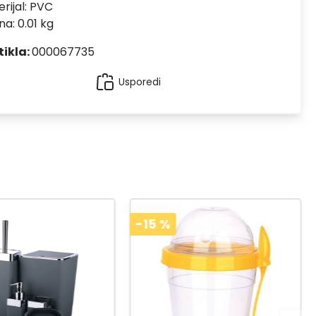
rijal:
PVC
na: 0.01 kg
tikla:
000067735
Usporedi
-15
%