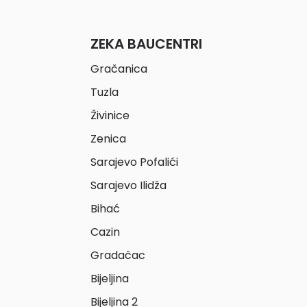
ZEKA BAUCENTRI
Gračanica
Tuzla
Živinice
Zenica
Sarajevo Pofalići
Sarajevo Ilidža
Bihać
Cazin
Gradačac
Bijeljina
Bijeljina 2