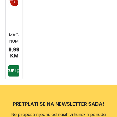
MAG
NUM
1713
9,99
LOPA
KM
TA
ŠPIC
KUPI
ASTA
-
SPEC
IJALN
O
PRETPLATI SE NA NEWSLETTER SADA!
KALJ
ENA
Ne propusti nijednu od naših vrhunskih ponuda
CRVE