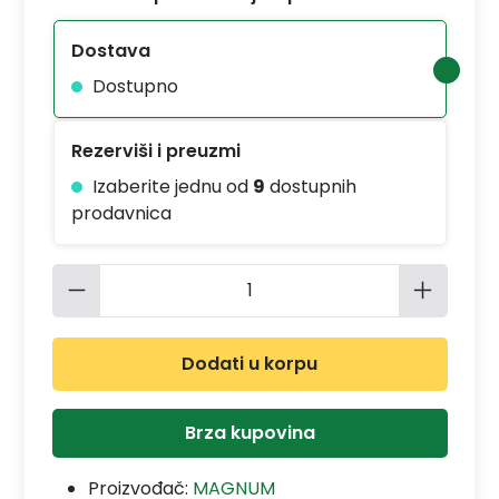
Dostava
Dostupno
Rezerviši i preuzmi
Izaberite jednu od
9
dostupnih
prodavnica
Količina proizvoda: Unesite željenu 
Dodati u korpu
Brza kupovina
Proizvođač:
MAGNUM