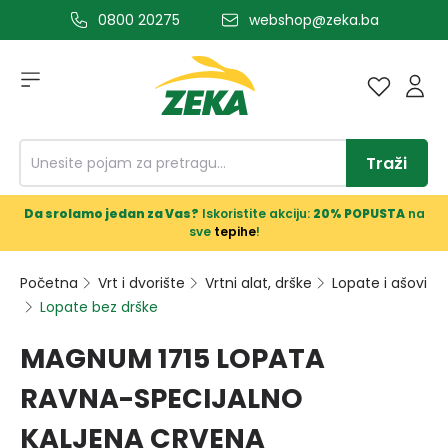
0800 20275
webshop@zeka.ba
a glavni sadržaj
Traži
Da srolamo jedan za Vas?
Iskoristite akciju:
20% POPUSTA
na
sve
tepihe
!
Početna
Vrt i dvorište
Vrtni alat, drške
Lopate i ašovi
Lopate bez drške
MAGNUM 1715 LOPATA
RAVNA-SPECIJALNO
KALJENA CRVENA