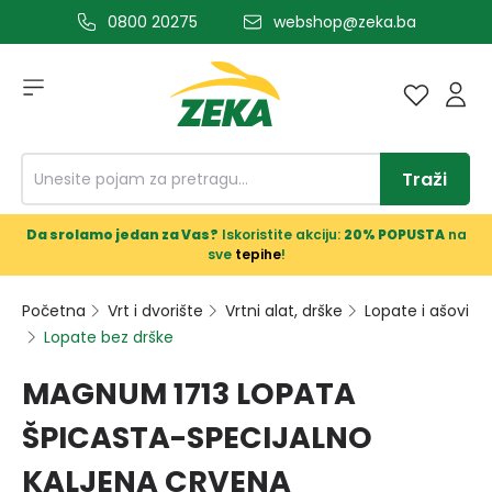
0800 20275
webshop@zeka.ba
a glavni sadržaj
Traži
Da srolamo jedan za Vas?
Iskoristite akciju:
20% POPUSTA
na
sve
tepihe
!
Početna
Vrt i dvorište
Vrtni alat, drške
Lopate i ašovi
Lopate bez drške
MAGNUM 1713 LOPATA
ŠPICASTA-SPECIJALNO
KALJENA CRVENA