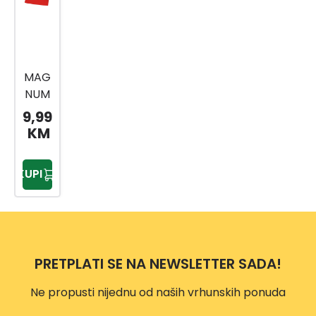
MAG
NUM
1715
9,99
LOPA
KM
TA
RAV
KUPI
NA-
SPEC
IJALN
O
KALJ
PRETPLATI SE NA NEWSLETTER SADA!
ENA
CRVE
Ne propusti nijednu od naših vrhunskih ponuda
NA