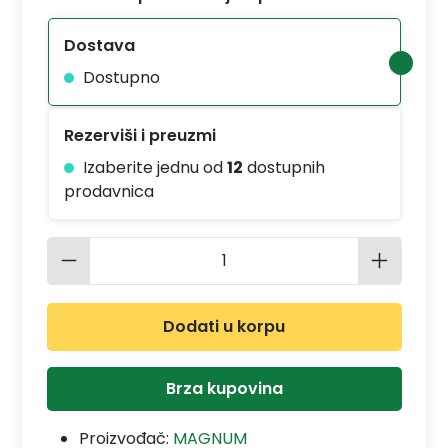
Dostava
Dostupno
Rezerviši i preuzmi
Izaberite jednu od
12
dostupnih
prodavnica
Količina proizvoda: Unesite željenu 
Dodati u korpu
Brza kupovina
Proizvođač:
MAGNUM