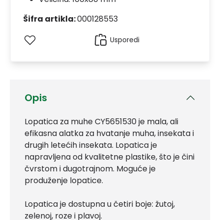
Šifra artikla:
000128553
Usporedi
Opis
Lopatica za muhe CY5651530 je mala, ali
efikasna alatka za hvatanje muha, insekata i
drugih letećih insekata. Lopatica je
napravljena od kvalitetne plastike, što je čini
čvrstom i dugotrajnom. Moguće je
produženje lopatice.
Lopatica je dostupna u četiri boje: žutoj,
zelenoj, roze i plavoj.