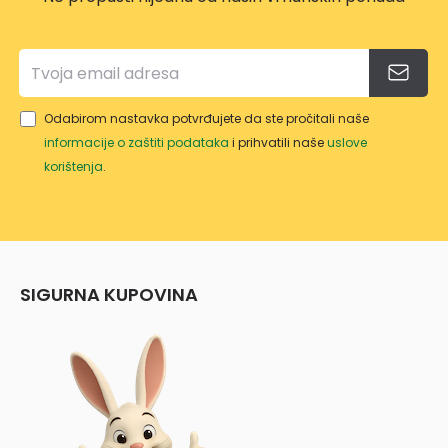
Odabirom nastavka potvrđujete da ste pročitali naše
informacije o zaštiti podataka
i prihvatili naše
uslove
korištenja
.
SIGURNA KUPOVINA