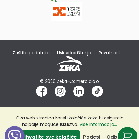
Zaštita podataka
Uslovi korištenja
Privatnost
© 2026 Zeka-Comerc d.o.o
Ova web stranica koristi kolačiće kako bi osigurala
najbolje moguće iskustvo.
Više informacija...
Prihvatite sve kolačiće
Podesi
Odbij