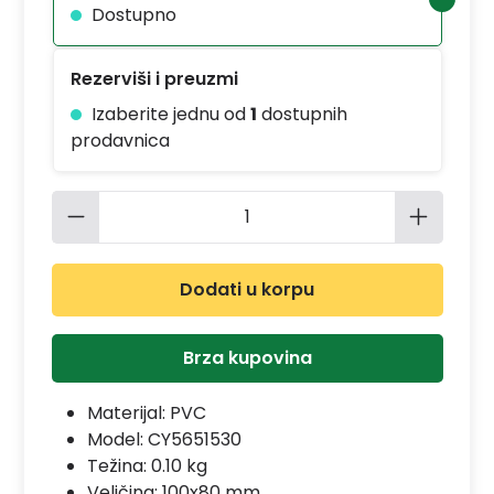
Dostupno
Rezerviši i preuzmi
Izaberite jednu od
1
dostupnih
prodavnica
Količina proizvoda: Unesite željenu 
Dodati u korpu
Brza kupovina
Materijal:
PVC
Model:
CY5651530
Težina: 0.10 kg
Veličina: 100x80 mm