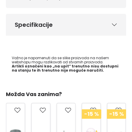
Specifikacije
Važno je napomenuti da se slike proizvoda na našem
webshopu mogu razlikovati od stvarnih proizvoda.
Artikli označeni kao „na upit“ trenutno nisu dostupni
na stanju te ih trenutno nije moguće naručiti.
Možda Vas zanima?
-15
%
-15
%