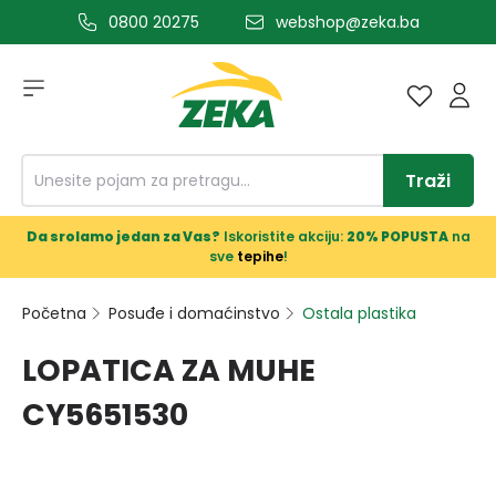
0800 20275
webshop@zeka.ba
a glavni sadržaj
Traži
Da srolamo jedan za Vas?
Iskoristite akciju:
20% POPUSTA
na
sve
tepihe
!
Početna
Posuđe i domaćinstvo
Ostala plastika
LOPATICA ZA MUHE
CY5651530