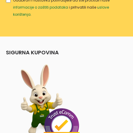
Odabirom nastavka potvrđujete da ste pročitali naše
informacije o zaštiti podataka
i prihvatili naše
uslove
korištenja
.
SIGURNA KUPOVINA