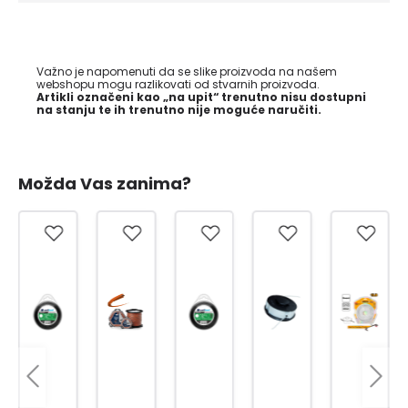
Važno je napomenuti da se slike proizvoda na našem
webshopu mogu razlikovati od stvarnih proizvoda.
Artikli označeni kao „na upit“ trenutno nisu dostupni
na stanju te ih trenutno nije moguće naručiti.
Možda Vas zanima?