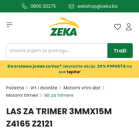
0800 20275
webshop@zeka.ba
a glavni sadržaj
Traži
Da srolamo jedan za Vas?
Iskoristite akciju:
20% POPUSTA
na
sve
tepihe
!
Početna
Vrt i dvorište
Motorni vrtni alat
Motorni trimeri
Nit za trimere
LAS ZA TRIMER 3MMX15M
Z4165 Z2121