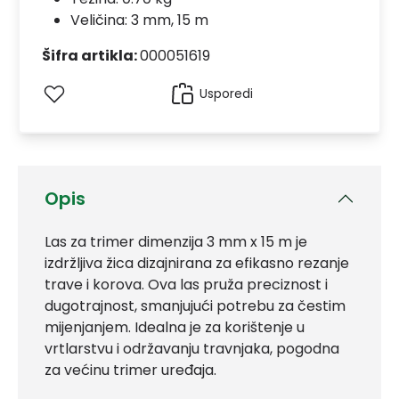
Veličina: 3 mm, 15 m
Šifra artikla:
000051619
Usporedi
Opis
Las za trimer dimenzija 3 mm x 15 m je
izdržljiva žica dizajnirana za efikasno rezanje
trave i korova. Ova las pruža preciznost i
dugotrajnost, smanjujući potrebu za čestim
mijenjanjem. Idealna je za korištenje u
vrtlarstvu i održavanju travnjaka, pogodna
za većinu trimer uređaja.