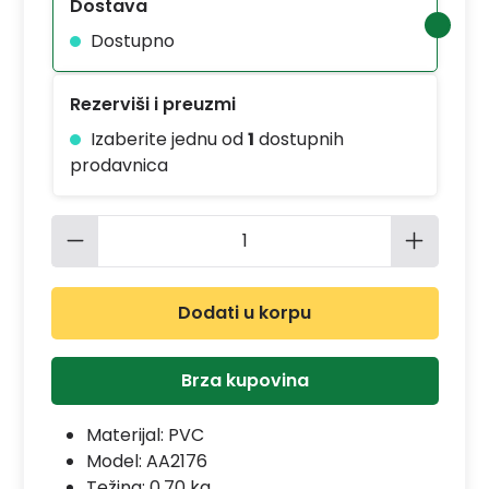
Dostava
Dostupno
Rezerviši i preuzmi
Izaberite jednu od
1
dostupnih
prodavnica
Količina proizvoda: Unesite željenu 
Dodati u korpu
Brza kupovina
Materijal:
PVC
Model:
AA2176
Težina: 0.70 kg