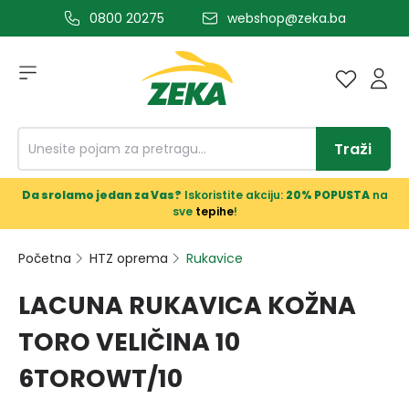
0800 20275
webshop@zeka.ba
a glavni sadržaj
Traži
Da srolamo jedan za Vas?
Iskoristite akciju:
20% POPUSTA
na
sve
tepihe
!
Početna
HTZ oprema
Rukavice
LACUNA RUKAVICA KOŽNA
TORO VELIČINA 10
6TOROWT/10