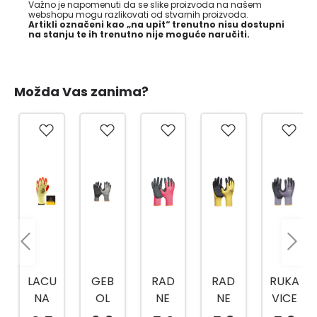
Važno je napomenuti da se slike proizvoda na našem
webshopu mogu razlikovati od stvarnih proizvoda.
Artikli označeni kao „na upit“ trenutno nisu dostupni
na stanju te ih trenutno nije moguće naručiti.
Možda Vas zanima?
LACU
GEB
RAD
RAD
RUKA
NA
OL
NE
NE
VICE
RUKA
RAD
RUKA
RUKA
TOP