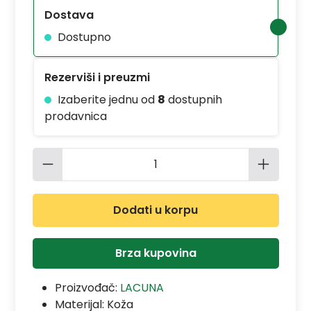
Dostava
Dostupno
Rezerviši i preuzmi
Izaberite jednu od
8
dostupnih
prodavnica
Količina proizvoda: Unesite željenu 
Dodati u korpu
Brza kupovina
Proizvođač:
LACUNA
Materijal:
Koža