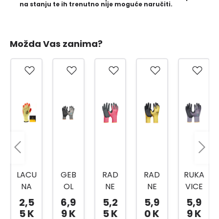
na stanju te ih trenutno nije moguće naručiti.
Možda Vas zanima?
LACU
GEB
RAD
RAD
RUKA
NA
OL
NE
NE
VICE
RUKA
RAD
RUKA
RUKA
TOP
2,5
6,9
5,2
5,9
5,9
VICA
NE
VICE
VICE
FLEX
5 K
9 K
5 K
0 K
9 K