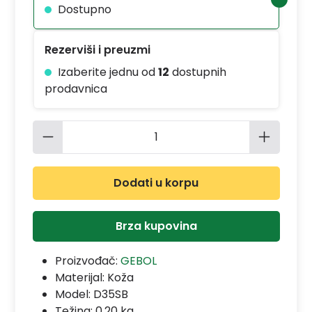
Dostupno
Rezerviši i preuzmi
Izaberite jednu od
12
dostupnih
prodavnica
Količina proizvoda: Unesite željenu 
Dodati u korpu
Brza kupovina
Proizvođač:
GEBOL
Materijal:
Koža
Model:
D35SB
Težina: 0.20 kg