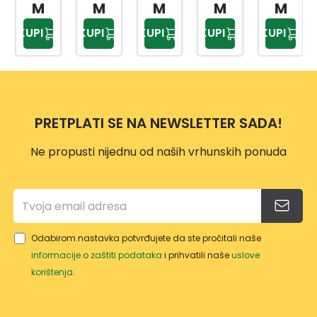
DIFF
RUKA
ECO
PRO
VEL.8
M
M
M
M
M
ER
VICE
LADY
TEX
KUPI
KUPI
KUPI
KUPI
KUPI
SORT
MAS
VELI
VELI
O
TERF
ČINA
ČINA
BOJE
LEX
6
9
VELI
VELI
MAS
CRN
ČINA
ČINA
TER
O-
PRETPLATI SE NA NEWSLETTER SADA!
10
8
FLEX
ŽUTE
6DIF
Ne propusti nijednu od naših vrhunskih ponuda
FBK
WT/
GRW
T/NY
WT/1
Odabirom nastavka potvrđujete da ste pročitali naše
0
informacije o zaštiti podataka
i prihvatili naše
uslove
korištenja
.