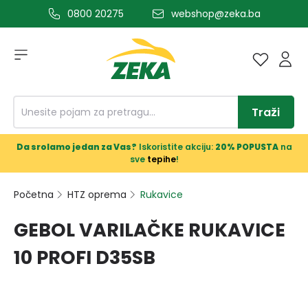
0800 20275
webshop@zeka.ba
a glavni sadržaj
Traži
Da srolamo jedan za Vas?
Iskoristite akciju:
20% POPUSTA
na
sve
tepihe
!
Početna
HTZ oprema
Rukavice
GEBOL VARILAČKE RUKAVICE
10 PROFI D35SB