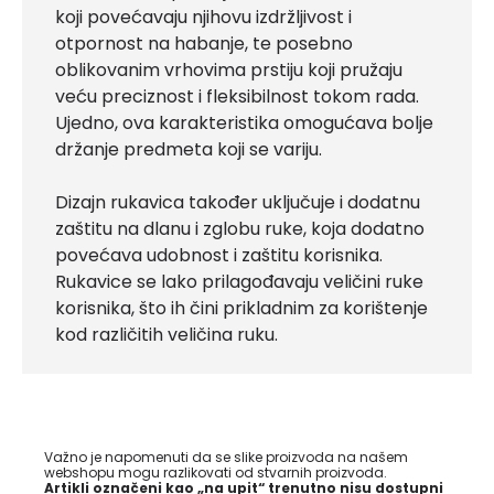
koji povećavaju njihovu izdržljivost i
otpornost na habanje, te posebno
oblikovanim vrhovima prstiju koji pružaju
veću preciznost i fleksibilnost tokom rada.
Ujedno, ova karakteristika omogućava bolje
držanje predmeta koji se variju.
Dizajn rukavica također uključuje i dodatnu
zaštitu na dlanu i zglobu ruke, koja dodatno
povećava udobnost i zaštitu korisnika.
Rukavice se lako prilagođavaju veličini ruke
korisnika, što ih čini prikladnim za korištenje
kod različitih veličina ruku.
Važno je napomenuti da se slike proizvoda na našem
webshopu mogu razlikovati od stvarnih proizvoda.
Artikli označeni kao „na upit“ trenutno nisu dostupni