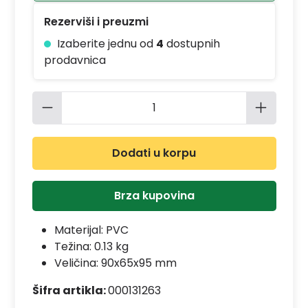
Rezerviši i preuzmi
Izaberite jednu od
4
dostupnih
prodavnica
Količina proizvoda: Unesite željenu 
Dodati u korpu
Brza kupovina
Materijal:
PVC
Težina: 0.13 kg
Veličina: 90x65x95 mm
Šifra artikla:
000131263