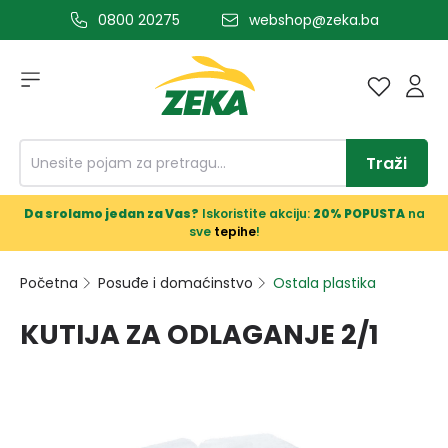
0800 20275
webshop@zeka.ba
a glavni sadržaj
Traži
Da srolamo jedan za Vas?
Iskoristite akciju:
20% POPUSTA
na
sve
tepihe
!
Početna
Posuđe i domaćinstvo
Ostala plastika
KUTIJA ZA ODLAGANJE 2/1