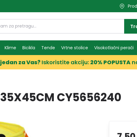
Prod
Tr
Klime
Bicikla
Tende
Vrtne stolice
Visokotlačni perači
jedan za Vas?
Iskoristite akciju:
20% POPUSTA
n
X35X45CM CY5656240
7,50