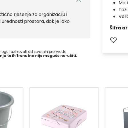
Mod
Teži
no rješenje za organizaciju i
Veli
 urednosti prostora, dok je lako
Šifra ar
gu razlikovati od stvarnih proizvoda.
nju te ih trenutno nije moguće naručiti.
-15
%