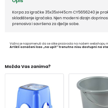
Opis
Korpa za igračke 35x35xH45cm CY5656240 je praktič
skladištenje igračaka. Njen moderni dizajn doprinosi
prenosiva i savršena za dječje sobe.
Važno je napomenuti da se slike proizvoda na našem webshopu mo
Artikli označeni kao „na upit“ trenutno nisu dostupni na sta
Možda Vas zanima?