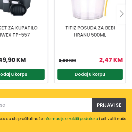
 POSUDA ZA BEBI
TITIZ SET ZA SLADOLED AP-
RANU 500ML
9425
2,47 KM
3,57 KM
4,20 KM
odaj u korpu
Dodaj u korpu
PRIJAVI SE
te da ste pročitali naše
informacije o zaštiti podataka
i prihvatili naše