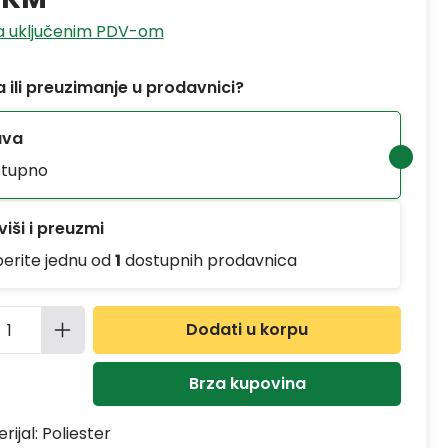
sa uključenim PDV-om
 ili preuzimanje u prodavnici?
ava
tupno
iši i preuzmi
berite jednu od
1
dostupnih prodavnica
ina proizvoda: Unesite željenu količinu
Dodati u korpu
Brza kupovina
rijal:
Poliester