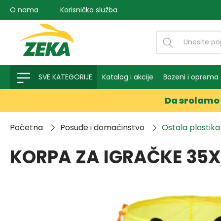
O nama
Korisnička služba
na pretragu
Preskoči na glavnu navigaciju
SVE KATEGORIJE
Katalog i akcije
Bazeni i oprema
Da srolamo 
Početna
Posuđe i domaćinstvo
Ostala plastika
KORPA ZA IGRAČKE 35