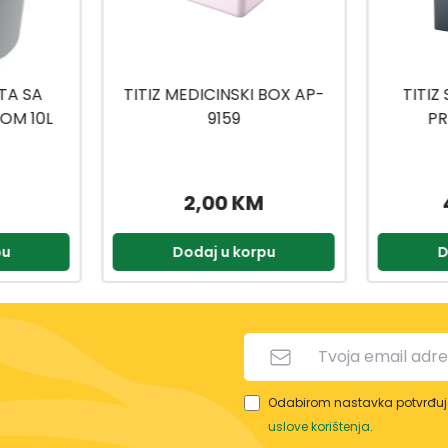
 BOX AP-
TITIZ SET ZA KUPATILO
TITIZ
PRIWEX TP-557
H
49,90 KM
2,90 KM
pu
Dodaj u korpu
D
Odabirom nastavka potvrđuje
uslove korištenja
.