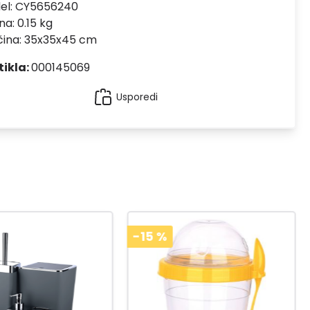
el:
CY5656240
na: 0.15 kg
čina: 35x35x45 cm
tikla:
000145069
Usporedi
-15
%