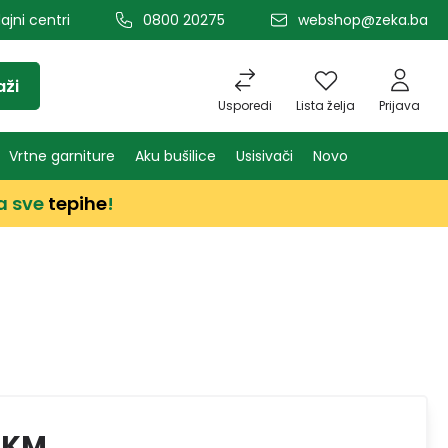
ajni centri
0800 20275
webshop@zeka.ba
aži
Usporedi
Lista želja
Prijava
Vrtne garniture
Aku bušilice
Usisivači
Novo
a sve
tepihe
!
 KM