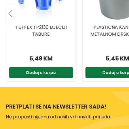
PLASTIČNA KANTA SA
TITIZ MEDICINSKI
METALNOM DRŠKOM 10L
9159
5,45 KM
2,00 KM
Dodaj u korpu
Dodaj u kor
PRETPLATI SE NA NEWSLETTER SADA!
Ne propusti nijednu od naših vrhunskih ponuda