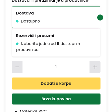
Dostava ili preuzimanje u prodavnici?
Dostava
Dostupno
Rezerviši i preuzmi
Izaberite jednu od
9
dostupnih
prodavnica
Količina proizvoda: Unesite željenu 
Dodati u korpu
Brza kupovina
Materijal:
PVC