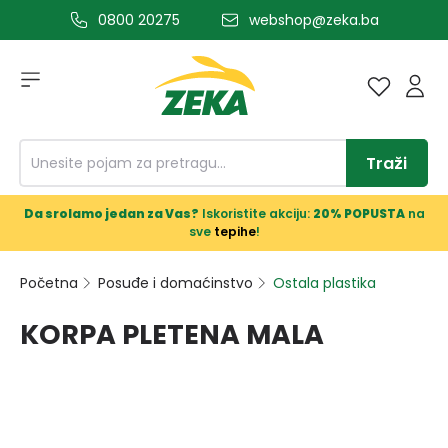
0800 20275
webshop@zeka.ba
a glavni sadržaj
Traži
Da srolamo jedan za Vas?
Iskoristite akciju:
20% POPUSTA
na
sve
tepihe
!
Početna
Posuđe i domaćinstvo
Ostala plastika
KORPA PLETENA MALA