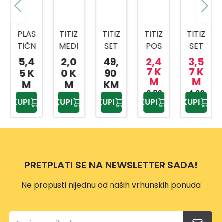
PLAS
TITIZ
TITIZ
TITIZ
TITIZ
TIČN
MEDI
SET
POS
SET
A
CINS
ZA
UDA
ZA
5,4
2,0
49,
2,4
3,5
KANT
KI
KUPA
ZA
SLAD
7 K
7 K
5 K
0 K
90
M
M
A SA
BOX
TILO
BEBI
OLED
M
M
KM
MET
AP-
PRIW
HRA
2,90
4,20
AP-
KUPI
KUPI
KUPI
KUPI
KUPI
KM
KM
ALNO
9159
EX
NU
9425
M
TP-
500
DRŠK
557
ML
OM
10L
PRETPLATI SE NA NEWSLETTER SADA!
Ne propusti nijednu od naših vrhunskih ponuda