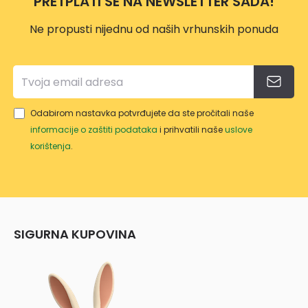
PRETPLATI SE NA NEWSLETTER SADA!
MM
Ne propusti nijednu od naših vrhunskih ponuda
Odabirom nastavka potvrđujete da ste pročitali naše
informacije o zaštiti podataka
i prihvatili naše
uslove
korištenja
.
SIGURNA KUPOVINA