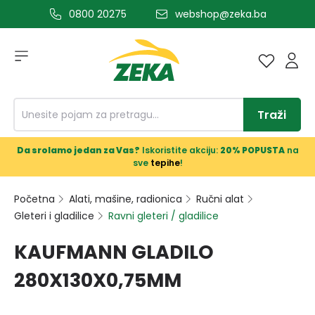
0800 20275
webshop@zeka.ba
a glavni sadržaj
Traži
Da srolamo jedan za Vas?
Iskoristite akciju:
20% POPUSTA
na
sve
tepihe
!
Početna
Alati, mašine, radionica
Ručni alat
Gleteri i gladilice
Ravni gleteri / gladilice
KAUFMANN GLADILO
280X130X0,75MM