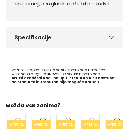
restauraciji, ovo gladilo može biti od koristi.
Specifikacije
Važno je napomenuti da se slike proizvoda na našem
webshopu mogu razlikovati od stvarnih proizvoda.
Artikli označeni kao „na upit“ trenutno nisu dostupni
na stanju te ih trenutno nije moguće naručiti.
Možda Vas zanima?
-10
%
-10
%
-10
%
-10
%
-10
%