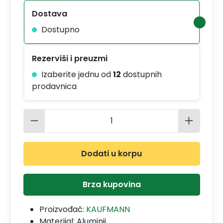
Dostava
Dostupno
Rezerviši i preuzmi
Izaberite jednu od
12
dostupnih
prodavnica
Količina proizvoda: Unesite željenu 
Dodati u korpu
Brza kupovina
Proizvođač:
KAUFMANN
Materijal:
Aluminij