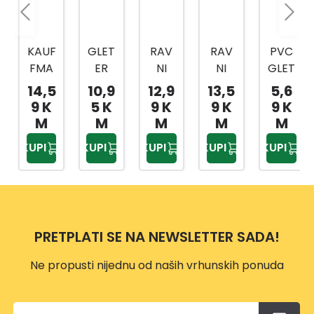
KAUF
GLET
RAV
RAV
PVC
FMA
ER
NI
NI
GLET
NN
280X
GLET
GLET
ER
14,5
10,9
12,9
13,5
5,6
GLA
130
ER
ER
130X
9 K
5 K
9 K
9 K
9 K
DILO
MM
INOX
DRVE
270
M
M
M
M
M
NEHR
MTX
28X1
NA
MM
KUPI
KUPI
KUPI
KUPI
KUPI
ĐAJ
8673
3 CM
RUČ
UĆE
39
KA
280X
28X1
130X
3 CM
0,75
PRETPLATI SE NA NEWSLETTER SADA!
MM
Ne propusti nijednu od naših vrhunskih ponuda