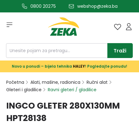
0800 20275
webshop@zeka.ba
a glavni sadržaj
Traži
Novo u ponudi – bijela tehnika
HALEY
! Pogledajte ponudu!
Početna
Alati, mašine, radionica
Ručni alat
Gleteri i gladilice
Ravni gleteri / gladilice
INGCO GLETER 280X130MM
HPT28138