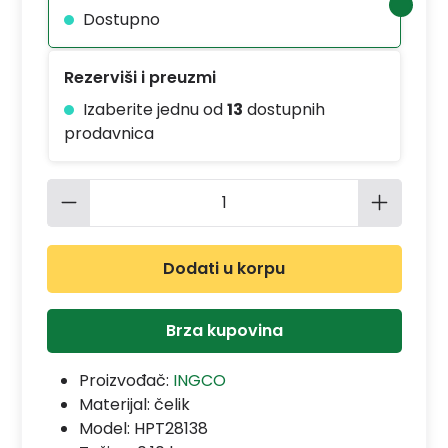
Dostupno
Rezerviši i preuzmi
Izaberite jednu od
13
dostupnih
prodavnica
Količina proizvoda: Unesite željenu 
Dodati u korpu
Brza kupovina
Proizvođač:
INGCO
Materijal:
čelik
Model:
HPT28138