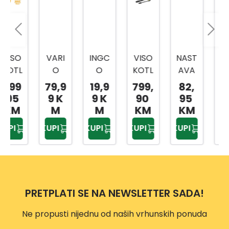
VARI
INGC
VISO
NAST
VOD
O
O
KOTL
AVA
OBR
POW
CRIJ
AČNI
K ZA
USNI
79,9
19,9
799,
82,
0,4
ER
EVO
PERA
MLAZ
PAPI
9 K
9 K
90
95
9 K
MLAZ
ZA
Č K5
NICU
R
M
M
KM
KM
M
NICA
PERA
POW
120
AKHS
KUPI
KUPI
KUPI
KUPI
KUPI
ZA
Č
ER
10001
K4/K
AHP
6
5
H502
P100
VP16
8
0
0
PRETPLATI SE NA NEWSLETTER SADA!
Ne propusti nijednu od naših vrhunskih ponuda