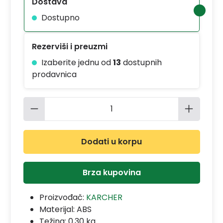
Dostava
Dostupno
Rezerviši i preuzmi
Izaberite jednu od
13
dostupnih
prodavnica
Količina proizvoda: Unesite željenu 
Dodati u korpu
Brza kupovina
Proizvođač:
KARCHER
Materijal:
ABS
Težina: 0.30 kg