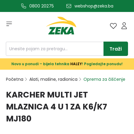
0800 20275
webshop@zeka.ba
a glavni sadržaj
Traži
Novo u ponudi – bijela tehnika
HALEY
! Pogledajte ponudu!
Početna
Alati, mašine, radionica
Oprema za čišćenje
KARCHER MULTI JET
MLAZNICA 4 U 1 ZA K6/K7
MJ180