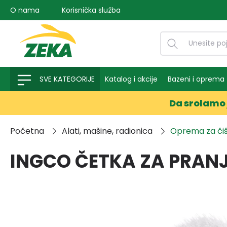
O nama
Korisnička služba
na pretragu
Preskoči na glavnu navigaciju
SVE KATEGORIJE
Katalog i akcije
Bazeni i oprema
Da srolamo 
Početna
Alati, mašine, radionica
Oprema za či
INGCO ČETKA ZA PRANJ