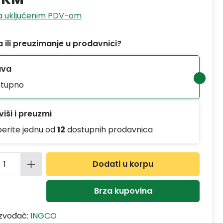
sa uključenim PDV-om
 ili preuzimanje u prodavnici?
ava
tupno
iši i preuzmi
berite jednu od
12
dostupnih prodavnica
ina proizvoda: Unesite željenu količinu
Dodati u korpu
Brza kupovina
izvođač:
INGCO