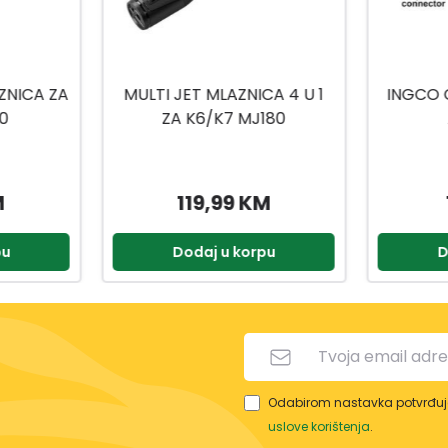
CA 4 U 1
INGCO CRIJEVO ZA PERAČ
VISOKO
180
AHPH5028
M
19,99 KM
pu
Dodaj u korpu
D
Odabirom nastavka potvrđuje
uslove korištenja
.