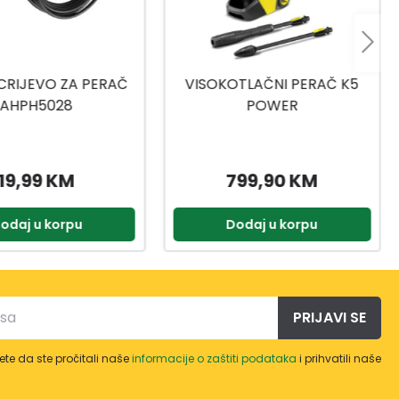
TLAČNI PERAČ K5
NASTAVAK ZA MLAZNICU 120
POWER
799,90 KM
82,95 KM
odaj u korpu
Dodaj u korpu
PRIJAVI SE
te da ste pročitali naše
informacije o zaštiti podataka
i prihvatili naše