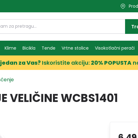
Prod
Tr
Klime
Bicikla
Tende
Vrtne stolice
Visokotlačni perači
jedan za Vas?
Iskoristite akciju:
20% POPUSTA
n
šćenje
E VELIČINE WCBS1401
6,49