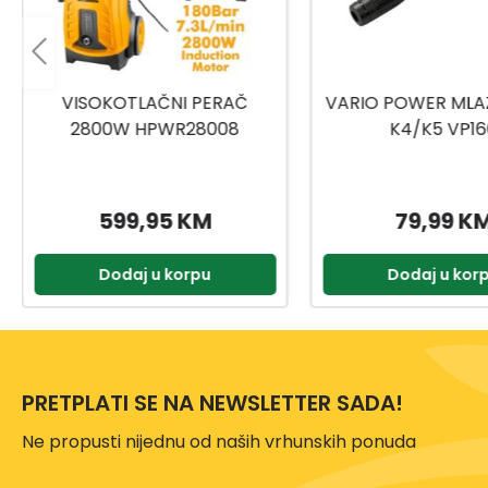
VARIO POWER MLAZNICA ZA
MULTI JET MLAZNI
K4/K5 VP160
ZA K6/K7 MJ
79,99 KM
119,99 K
Dodaj u korpu
Dodaj u kor
PRETPLATI SE NA NEWSLETTER SADA!
Ne propusti nijednu od naših vrhunskih ponuda