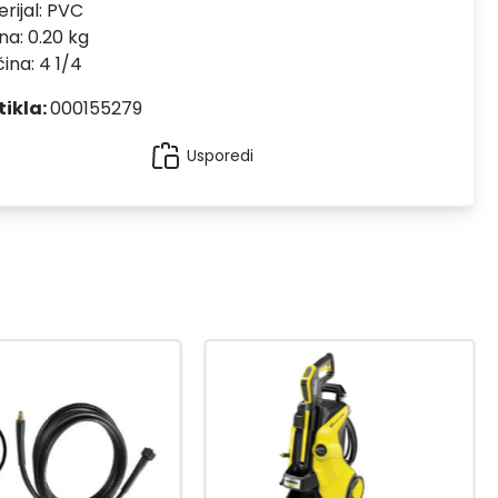
rijal:
PVC
na: 0.20 kg
čina: 4 1/4
tikla:
000155279
Usporedi