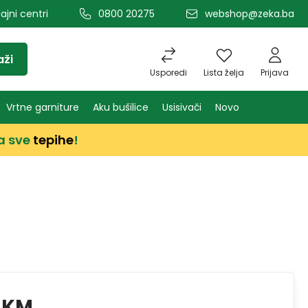
ajni centri
0800 20275
webshop@zeka.ba
aži
Usporedi
Lista želja
Prijava
Vrtne garniture
Aku bušilice
Usisivači
Novo
a sve
tepihe
!
 KM