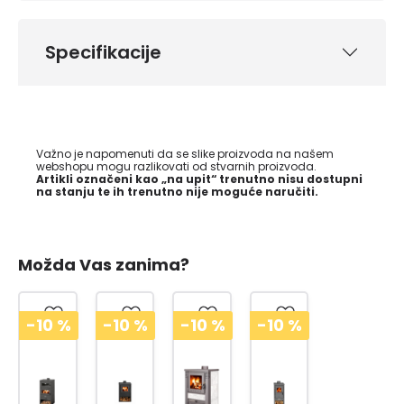
Specifikacije
Važno je napomenuti da se slike proizvoda na našem
webshopu mogu razlikovati od stvarnih proizvoda.
Artikli označeni kao „na upit“ trenutno nisu dostupni
na stanju te ih trenutno nije moguće naručiti.
Možda Vas zanima?
-10
%
-10
%
-10
%
-10
%