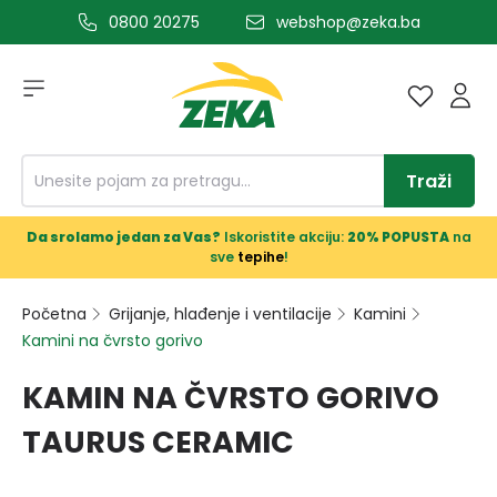
0800 20275
webshop@zeka.ba
a glavni sadržaj
Traži
Da srolamo jedan za Vas?
Iskoristite akciju:
20% POPUSTA
na
sve
tepihe
!
Početna
Grijanje, hlađenje i ventilacije
Kamini
Kamini na čvrsto gorivo
KAMIN NA ČVRSTO GORIVO
TAURUS CERAMIC