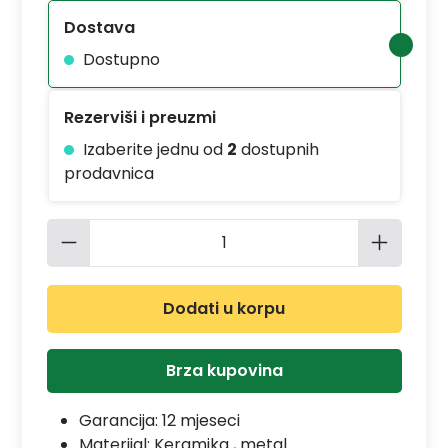
Dostava
Dostupno
Rezerviši i preuzmi
Izaberite jednu od
2
dostupnih
prodavnica
Količina proizvoda: Unesite željenu 
Dodati u korpu
Brza kupovina
Garancija:
12 mjeseci
Materijal:
Keramika , metal