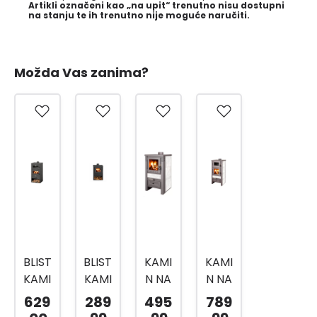
Artikli označeni kao „na upit“ trenutno nisu dostupni
na stanju te ih trenutno nije moguće naručiti.
Možda Vas zanima?
BLIST
BLIST
KAMI
KAMI
KAMI
KAMI
N NA
N NA
N NA
N NA
ČVRS
ČVRS
629
289
495
789
ČVRS
ČVRS
TO
TO