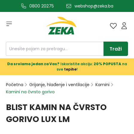
0800 20275
webshop@zeka.ba
a glavni sadržaj
Traži
Da srolamo jedan za Vas?
Iskoristite akciju:
20% POPUSTA
na
sve
tepihe
!
Početna
Grijanje, hlađenje i ventilacije
Kamini
Kamini na čvrsto gorivo
BLIST KAMIN NA ČVRSTO
GORIVO LUX LM