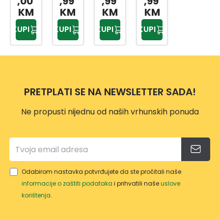
,00
,99
,99
,99
TO
TO
GORI
GORI
KM
KM
KM
KM
GORI
GORI
VO
VO
KUPI
KUPI
KUPI
KUPI
VO
VO
NOV
TAUR
NAP
B1
A G
US
OLI
ECO
PRO
CERA
BR
TER
MIC
MO
PRETPLATI SE NA NEWSLETTER SADA!
Ne propusti nijednu od naših vrhunskih ponuda
Odabirom nastavka potvrđujete da ste pročitali naše
informacije o zaštiti podataka
i prihvatili naše
uslove
korištenja
.