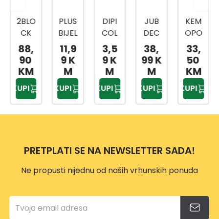
2BLO
PLUS
DIPI
JUB
KEM
CK
BIJEL
COL
DEC
OPO
BLOK
I 2L
OR
OR
L 15L
88,
11,9
3,5
38,
33,
ATO
ZELE
DESE
90
9 K
9 K
99 K
50
R
NI
RT
KM
M
M
M
KM
MRLJ
PEAR
KUPI
KUPI
KUPI
KUPI
KUPI
A 5L
L
0,65L
PRETPLATI SE NA NEWSLETTER SADA!
Ne propusti nijednu od naših vrhunskih ponuda