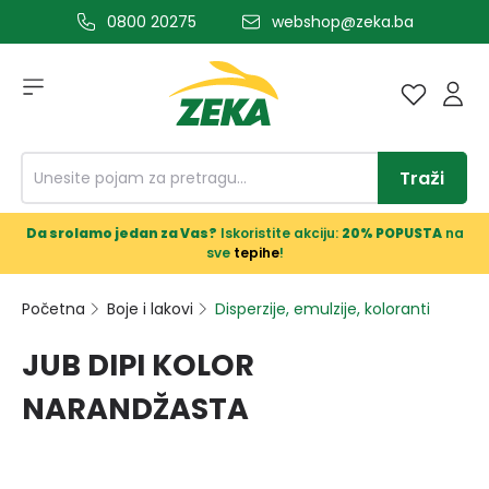
0800 20275
webshop@zeka.ba
a glavni sadržaj
Traži
Da srolamo jedan za Vas?
Iskoristite akciju:
20% POPUSTA
na
sve
tepihe
!
Početna
Boje i lakovi
Disperzije, emulzije, koloranti
JUB DIPI KOLOR
NARANDŽASTA