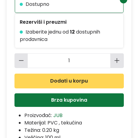
Dostupno
Rezerviši i preuzmi
Izaberite jednu od
12
dostupnih
prodavnica
Količina proizvoda: Unesite željenu 
Dodati u korpu
Brza kupovina
Proizvođač:
JUB
Materijal:
PVC , tekućina
Težina: 0.20 kg
Veličina: 100 ml