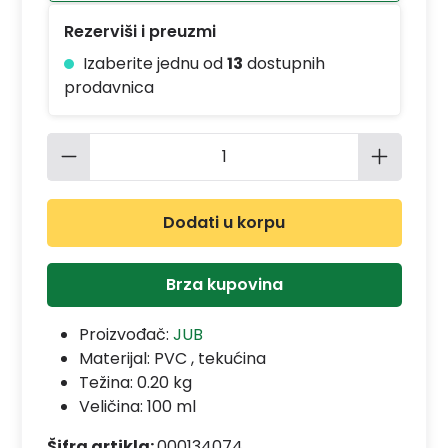
Rezerviši i preuzmi
Izaberite jednu od
13
dostupnih
prodavnica
Količina proizvoda: Unesite željenu 
Dodati u korpu
Brza kupovina
Proizvođač:
JUB
Materijal:
PVC , tekućina
Težina: 0.20 kg
Veličina: 100 ml
Šifra artikla:
000134074