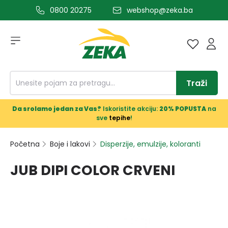
0800 20275
webshop@zeka.ba
a glavni sadržaj
Traži
Da srolamo jedan za Vas?
Iskoristite akciju:
20% POPUSTA
na
sve
tepihe
!
Početna
Boje i lakovi
Disperzije, emulzije, koloranti
JUB DIPI COLOR CRVENI