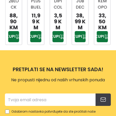
2BLO
PLUS
DIPI
JUB
KEM
CK
BIJEL
COL
DEC
OPO
BLOK
I 2L
OR
OR
L 15L
88,
11,9
3,5
38,
33,
ATO
ZELE
DESE
90
9 K
9 K
99 K
50
R
NI
RT
KM
M
M
M
KM
MRLJ
PEAR
KUPI
KUPI
KUPI
KUPI
KUPI
A 5L
L
0,65L
PRETPLATI SE NA NEWSLETTER SADA!
Ne propusti nijednu od naših vrhunskih ponuda
Odabirom nastavka potvrđujete da ste pročitali naše