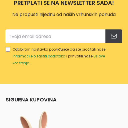
PRETPLATI SE NA NEWSLETTER SADA!
18/15
0 LI-
Ne propusti nijednu od naših vrhunskih ponuda
SOLO
Odabirom nastavka potvrđujete da ste pročitali naše
informacije o zaštiti podataka
i prihvatili naše
uslove
korištenja
.
SIGURNA KUPOVINA