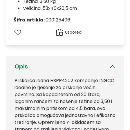
Težina: 3.50 kg
Veličina: 53x40x20,5 cm
Šifra artikla:
000125406
Usporedi
Opis
Prskalica leđna HSPP4202 kompanije INGCO
idealno je rješenje za prskanje većih
površina. Sa kapacitetom od 20 litara,
laganim rančem za nošenje težine od 3,50 i
maksimalnim pritiskom od 4.5 bara, ova
prskalica omogućava jednostavno i efikasno
tretiranje. Opremljena Y-okidačem sa
štapom od staklenih vlakana i podesivom