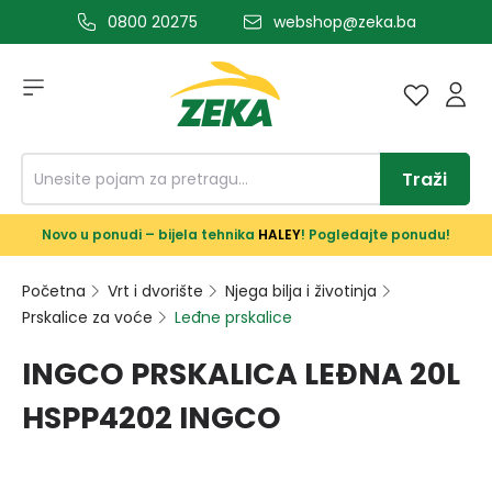
0800 20275
webshop@zeka.ba
a glavni sadržaj
Traži
Novo u ponudi – bijela tehnika
HALEY
! Pogledajte ponudu!
Početna
Vrt i dvorište
Njega bilja i životinja
Prskalice za voće
Leđne prskalice
INGCO PRSKALICA LEĐNA 20L
HSPP4202 INGCO