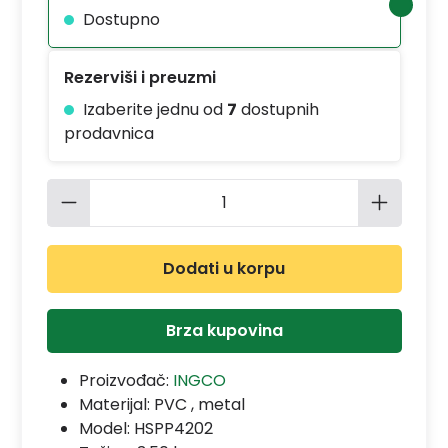
Dostupno
Rezerviši i preuzmi
Izaberite jednu od
7
dostupnih
prodavnica
Količina proizvoda: Unesite željenu 
Dodati u korpu
Brza kupovina
Proizvođač:
INGCO
Materijal:
PVC , metal
Model:
HSPP4202