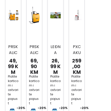
PRSK
PRSK
LEĐN
PXC
ALIC
ALIC
A
AKU
A
A
PRSK
LEĐN
49,
69,
26,
259
LEĐN
LEĐN
ALIC
A
99 K
90
99 K
,00
A 16 L
A 20L
A 8L
TLAČ
M
KM
M
KM
HSPP
HSPP
G002
NA
Platite
Platite
Platite
Platite
kartico
kartico
kartico
kartico
4160
4202
65
PRSK
m i
m i
m i
m i
2
INGC
ALIC
ostvari
ostvari
ostvari
ostvari
O
A
te
te
te
te
popus
popus
popus
popus
GE-
t
t
t
t
WS
-20%
-20%
-20%
-20%