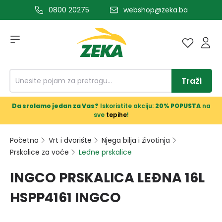
0800 20275
webshop@zeka.ba
a glavni sadržaj
Traži
Da srolamo jedan za Vas?
Iskoristite akciju:
20% POPUSTA
na
sve
tepihe
!
Početna
Vrt i dvorište
Njega bilja i životinja
Prskalice za voće
Leđne prskalice
INGCO PRSKALICA LEĐNA 16L
HSPP4161 INGCO