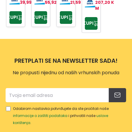
18/15
39,99 KM
55,92 KM
21,59 KM
207,20 K
0 LI-
M
SOLO
KUPI
KUPI
KUPI
KUPI
PRETPLATI SE NA NEWSLETTER SADA!
Ne propusti nijednu od naših vrhunskih ponuda
Odabirom nastavka potvrđujete da ste pročitali naše
informacije o zaštiti podataka
i prihvatili naše
uslove
korištenja
.