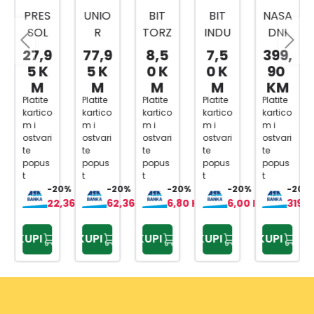
PRES
UNIO
BIT
BIT
NASA
SOL
R
TORZ
INDU
DNI
PREŠ
RUČI
IJA
STRY
KLJU
27,9
77,9
8,5
7,5
399,
A ZA
CA/R
TOR
TOR
ČEVI
5 K
5 K
0 K
0 K
90
MAS
AČN
X
X
1/4,3
M
M
M
M
KM
T
A 1/2
20X2
20X2
/8,1/
Platite
Platite
Platite
Platite
Platite
kartico
kartico
kartico
kartico
kartico
80ML
BI
5MM
5MM
2
m i
m i
m i
m i
m i
ČELIK
1901A
2/1
3/1
216-
ostvari
ostvari
ostvari
ostvari
ostvari
SA
BI
DJ.
te
te
te
te
te
popus
popus
popus
popus
popus
UNIV
61178
t
t
t
t
t
ERZA
2
-20%
-20%
-20%
-20%
-20%
LNO
22,36 KM
62,36 KM
6,80 KM
6,00 KM
319,
M
GLAV
KUPI
KUPI
KUPI
KUPI
KUPI
OM