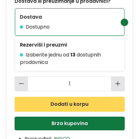
Dostava ili preuzimanje u prodavnici?
Dostava
Dostupno
Rezerviši i preuzmi
Izaberite jednu od
13
dostupnih
prodavnica
Količina proizvoda: Unesite željenu 
Dodati u korpu
Brza kupovina
Proizvođač:
INGCO