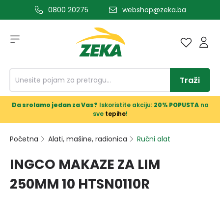
0800 20275
webshop@zeka.ba
a glavni sadržaj
Traži
Da srolamo jedan za Vas?
Iskoristite akciju:
20% POPUSTA
na
sve
tepihe
!
Početna
Alati, mašine, radionica
Ručni alat
INGCO MAKAZE ZA LIM
250MM 10 HTSN0110R