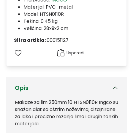
Materijal:
PVC , metal
Model:
HTSN0110R
Težina: 0.45 kg
Veličina: 28x9x2 cm
Šifra artikla:
000151127
Usporedi
Opis
Makaze za lim 250mm 10 HTSN0110R Ingco su
snažan alat sa oštrim noževima, dizajnirane
za lako i precizno rezanje lima i drugih tankih
materijala.