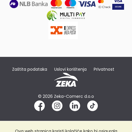
Zaštita podataka
Uslovi korištenja
Privatnost
© 2026 Zeka-Comerc d.o.o
Ova web stranica koristi kolačiće kako bi osigurala