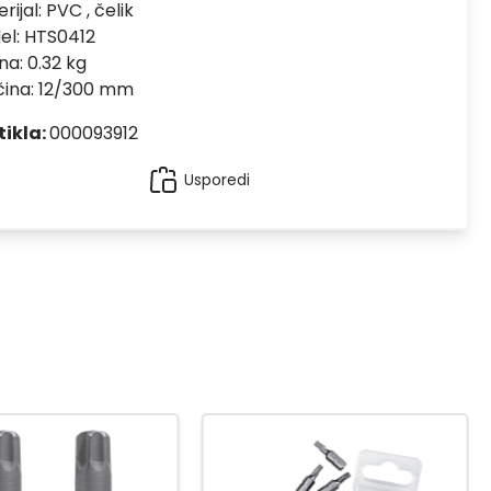
rijal:
PVC , čelik
el:
HTS0412
na: 0.32 kg
čina: 12/300 mm
tikla:
000093912
Usporedi