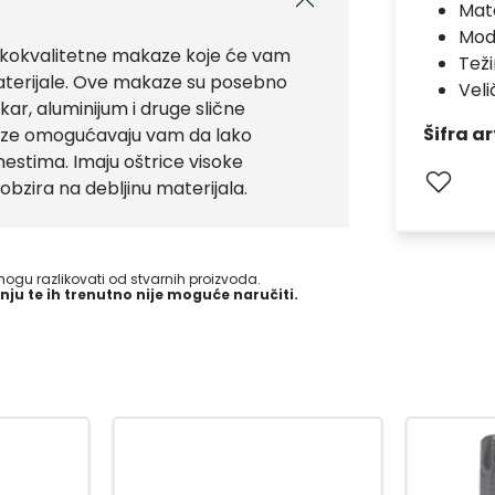
Mate
Mod
okokvalitetne makaze koje će vam
Teži
materijale. Ove makaze su posebno
Veli
kar, aluminijum i druge slične
Šifra ar
aze omogućavaju vam da lako
estima. Imaju oštrice visoke
obzira na debljinu materijala.
gu razlikovati od stvarnih proizvoda.
nju te ih trenutno nije moguće naručiti.