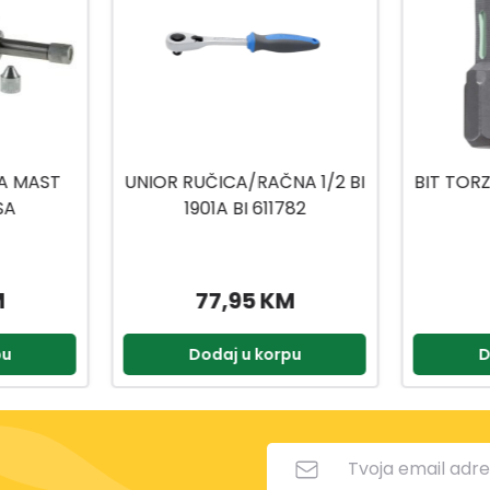
A 1/2 BI
BIT TORZIJA TORX 20X25MM
BIT
82
2/1
2
M
8,50 KM
pu
Dodaj u korpu
D