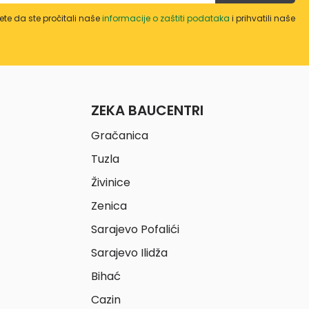
te da ste pročitali naše
informacije o zaštiti podataka
i prihvatili naše
ZEKA BAUCENTRI
Gračanica
Tuzla
Živinice
Zenica
Sarajevo Pofalići
Sarajevo Ilidža
Bihać
Cazin