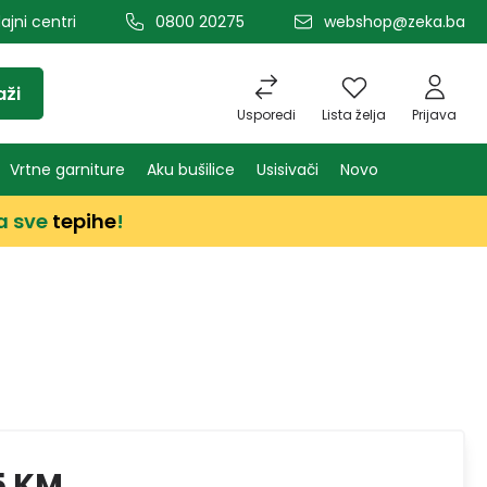
ajni centri
0800 20275
webshop@zeka.ba
aži
Usporedi
Lista želja
Prijava
Vrtne garniture
Aku bušilice
Usisivači
Novo
a sve
tepihe
!
5 KM