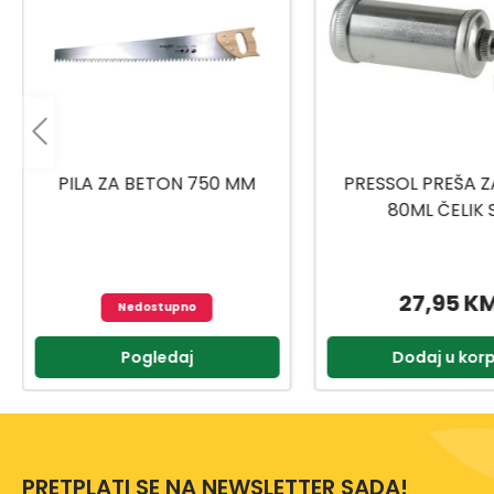
PRESSOL PREŠA ZA MAST
UNIOR RUČICA/RAČN
80ML ČELIK SA
1901A BI 6117
UNIVERZALNOM GLAVOM
27,95 KM
77,95 K
Dodaj u korpu
Dodaj u kor
PRETPLATI SE NA NEWSLETTER SADA!