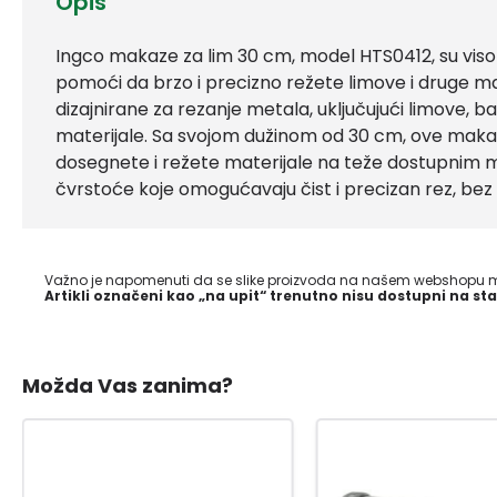
Opis
Ingco makaze za lim 30 cm, model HTS0412, su vis
pomoći da brzo i precizno režete limove i druge 
dizajnirane za rezanje metala, uključujući limove, ba
materijale. Sa svojom dužinom od 30 cm, ove mak
dosegnete i režete materijale na teže dostupnim m
čvrstoće koje omogućavaju čist i precizan rez, bez 
Važno je napomenuti da se slike proizvoda na našem webshopu mo
Artikli označeni kao „na upit“ trenutno nisu dostupni na sta
Možda Vas zanima?