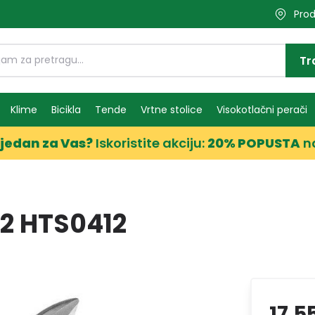
Prod
Tr
Klime
Bicikla
Tende
Vrtne stolice
Visokotlačni perači
jedan za Vas?
Iskoristite akciju:
20% POPUSTA
n
2 HTS0412
17,5