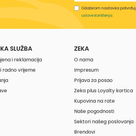
Odabirom nastavka potvrđuje
uslove korištenja
.
ČKA SLUŽBA
ZEKA
jena i reklamacija
O nama
i radno vrijeme
Impresum
anja
Prijava za posao
ave
Zeka plus Loyalty kartica
Kupovina na rate
Naše pogodnosti
Sektori našeg poslovanja
Brendovi