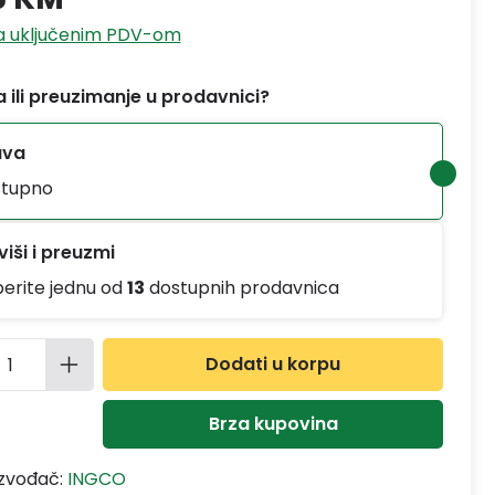
sa uključenim PDV-om
 ili preuzimanje u prodavnici?
ava
tupno
iši i preuzmi
berite jednu od
13
dostupnih prodavnica
ina proizvoda: Unesite željenu količinu
Dodati u korpu
Brza kupovina
izvođač:
INGCO