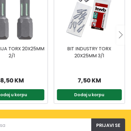
 INDUSTRY TORX
NASADNI KLJUČEVI
0X25MM 3/1
1/4,3/8,1/2 216-DJ.
7,50 KM
399,90 KM
odaj u korpu
Dodaj u korpu
PRIJAVI SE