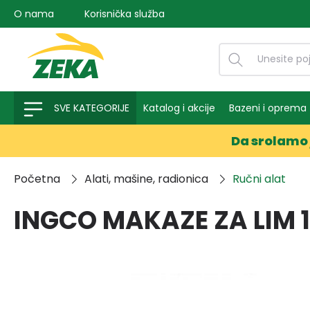
O nama
Korisnička služba
na pretragu
Preskoči na glavnu navigaciju
SVE KATEGORIJE
Katalog i akcije
Bazeni i oprema
Da srolamo 
Početna
Alati, mašine, radionica
Ručni alat
INGCO MAKAZE ZA LIM 1