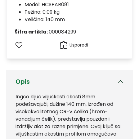
Model:
HCSPAR081
Težina: 0.09 kg
Veličina: 140 mm
Šifra artikla:
000084299
Usporedi
Opis
Ingco ključ viljuškasti okasti 8mm
podešavajući, dužine 140 mm, izrađen od
visokokvalitetnog CR-V čelika (hrom-
vanadijum čelik), predstavlja pouzdan i
izdržljiv alat za razne primjene. Ovaj ključ sa
viljuškastim okastim profilom omogućava