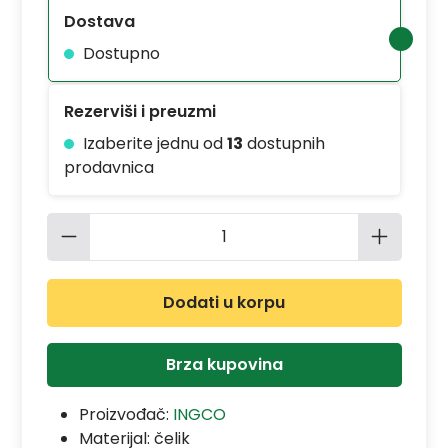
Dostava
Dostupno
Rezerviši i preuzmi
Izaberite jednu od
13
dostupnih
prodavnica
Količina proizvoda: Unesite željenu 
Dodati u korpu
Brza kupovina
Proizvođač:
INGCO
Materijal:
čelik