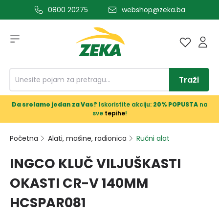
0800 20275
webshop@zeka.ba
a glavni sadržaj
Traži
Da srolamo jedan za Vas?
Iskoristite akciju:
20% POPUSTA
na
sve
tepihe
!
Početna
Alati, mašine, radionica
Ručni alat
INGCO KLUČ VILJUŠKASTI
OKASTI CR-V 140MM
HCSPAR081