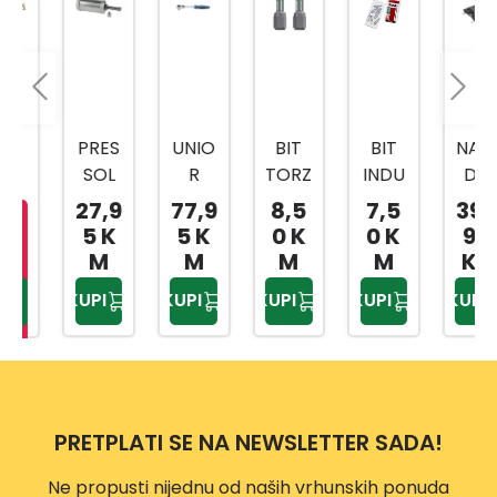
PRES
UNIO
BIT
BIT
NASA
SOL
R
TORZ
INDU
DNI
PREŠ
RUČI
IJA
STRY
KLJU
27,9
77,9
8,5
7,5
399,
A ZA
CA/R
TOR
TOR
ČEVI
5 K
5 K
0 K
0 K
90
MAS
AČN
X
X
1/4,3
M
M
M
M
KM
T
A 1/2
20X2
20X2
/8,1/
KUPI
KUPI
KUPI
KUPI
KUPI
80ML
BI
5MM
5MM
2
ČELIK
1901A
2/1
3/1
216-
SA
BI
DJ.
UNIV
61178
ERZA
2
PRETPLATI SE NA NEWSLETTER SADA!
LNO
M
Ne propusti nijednu od naših vrhunskih ponuda
GLAV