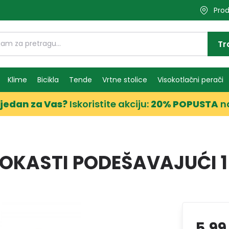
Prod
Tr
Klime
Bicikla
Tende
Vrtne stolice
Visokotlačni perači
jedan za Vas?
Iskoristite akciju:
20% POPUSTA
n
-OKASTI PODEŠAVAJUĆI 
5,99