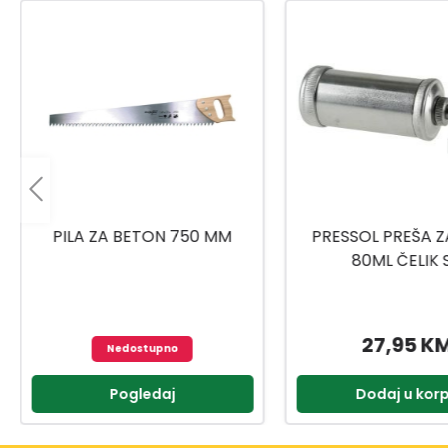
PRESSOL PREŠA ZA MAST
UNIOR RUČICA/RAČN
80ML ČELIK SA
1901A BI 6117
UNIVERZALNOM GLAVOM
27,95 KM
77,95 K
Dodaj u korpu
Dodaj u kor