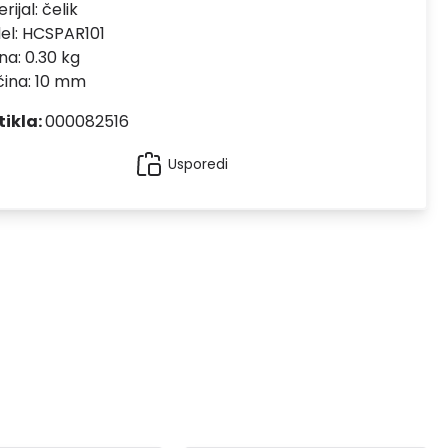
rijal:
čelik
el:
HCSPAR101
na: 0.30 kg
čina: 10 mm
tikla:
000082516
Usporedi