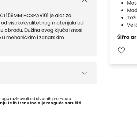
Mate
Mod
 159MM HCSPAR101 je alat za
Teži
 od visokokvalitetnog materijala od
Veli
u obradu. Dužina ovog ključa iznosi
Šifra ar
ke u mehaničkim i zanatskim
gu razlikovati od stvarnih proizvoda.
nju te ih trenutno nije moguće naručiti.