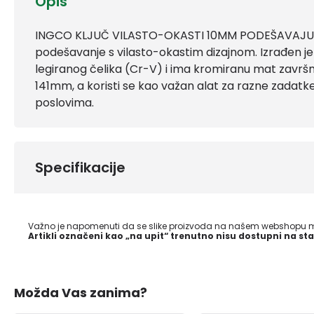
Opis
INGCO KLJUČ VILASTO-OKASTI 10MM PODEŠAVAJUĆI
podešavanje s vilasto-okastim dizajnom. Izrađen je
legiranog čelika (Cr-V) i ima kromiranu mat završn
141mm, a koristi se kao važan alat za razne zadat
poslovima.
Specifikacije
Važno je napomenuti da se slike proizvoda na našem webshopu mo
Artikli označeni kao „na upit“ trenutno nisu dostupni na sta
Možda Vas zanima?