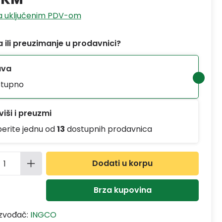
sa uključenim PDV-om
 ili preuzimanje u prodavnici?
ava
tupno
iši i preuzmi
berite jednu od
13
dostupnih prodavnica
ina proizvoda: Unesite željenu količinu
Dodati u korpu
Brza kupovina
izvođač:
INGCO