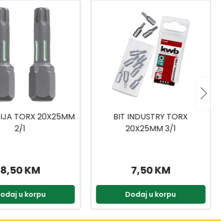
 INDUSTRY TORX
NASADNI KLJUČEVI
0X25MM 3/1
1/4,3/8,1/2 216-DJ.
7,50 KM
399,90 KM
odaj u korpu
Dodaj u korpu