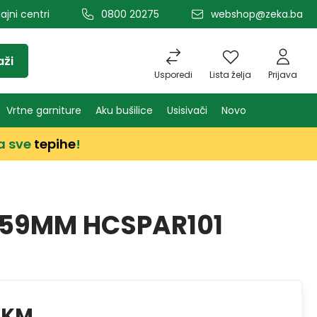
ajni centri
0800 20275
webshop@zeka.ba
aži
Usporedi
Lista želja
Prijava
Vrtne garniture
Aku bušilice
Usisivači
Novo
a sve
tepihe
!
159MM HCSPAR101
 KM