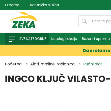
O nama
Korisnička služba
na pretragu
Preskoči na glavnu navigaciju
SVE KATEGORIJE
Katalog i akcije
Bazeni i oprema
Da srolamo 
Početna
Alati, mašine, radionica
Ručni alat
INGCO KLJUČ VILASTO