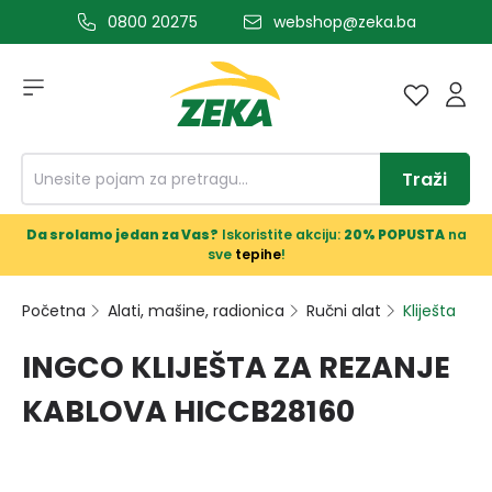
0800 20275
webshop@zeka.ba
a glavni sadržaj
Traži
Da srolamo jedan za Vas?
Iskoristite akciju:
20% POPUSTA
na
sve
tepihe
!
Početna
Alati, mašine, radionica
Ručni alat
Kliješta
INGCO KLIJEŠTA ZA REZANJE
KABLOVA HICCB28160