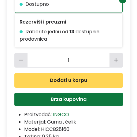
Dostupno
Rezerviši i preuzmi
Izaberite jednu od
13
dostupnih
prodavnica
Količina proizvoda: Unesite željenu 
Dodati u korpu
Brza kupovina
Proizvođač:
INGCO
Materijal:
Guma , čelik
Model:
HICCB28160
Težina: 0.35 kg