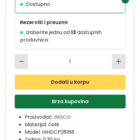
Dostupno
Rezerviši i preuzmi
Izaberite jednu od
13
dostupnih
prodavnica
Količina proizvoda: Unesite željenu 
Dodati u korpu
Brza kupovina
Proizvođač:
INGCO
Materijal:
čelik
Model:
HIHDCP28188
Težina: 0.30 kg