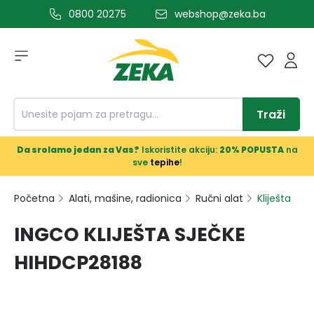
0800 20275
webshop@zeka.ba
a glavni sadržaj
Traži
Da srolamo jedan za Vas?
Iskoristite akciju:
20% POPUSTA
na
sve
tepihe
!
Početna
Alati, mašine, radionica
Ručni alat
Kliješta
INGCO KLIJEŠTA SJEČKE
HIHDCP28188