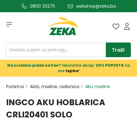
0800 20275
webshop@zeka.ba
a glavni sadržaj
Traži
Da srolamo jedan za Vas?
Iskoristite akciju:
20% POPUSTA
na
sve
tepihe
!
Početna
Alati, mašine, radionica
Aku mašine
INGCO AKU HOBLARICA
CRLI20401 SOLO