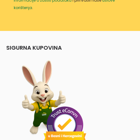
informacije o zaštiti podataka
i prihvatili naše
uslove
korištenja
.
SIGURNA KUPOVINA