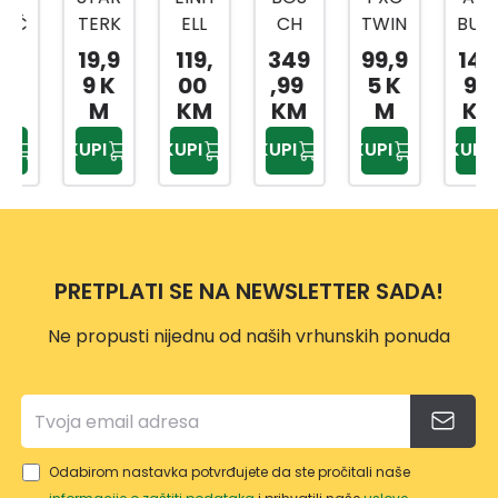
TERK
ELL
CH
TWIN
BUŠIL
IT 2,0
PXC
BUŠIL
CHA
ICA
19,9
119,
349
99,9
149,
AH
AKU
ICA
RGER
CDLI
9 K
00
,99
5 K
90
WB
BUŠIL
AKU
3A JE
2005
M
KM
KM
M
KM
18V-
ICA
GSR
DUPL
18
KUPI
KUPI
KUPI
KUPI
KUPI
SK2
TE-
180LI
I
CD
2X2A
PUNJ
18/4
H L
AČ
0 LI
BL
PRETPLATI SE NA NEWSLETTER SADA!
SOLO
Ne propusti nijednu od naših vrhunskih ponuda
Odabirom nastavka potvrđujete da ste pročitali naše