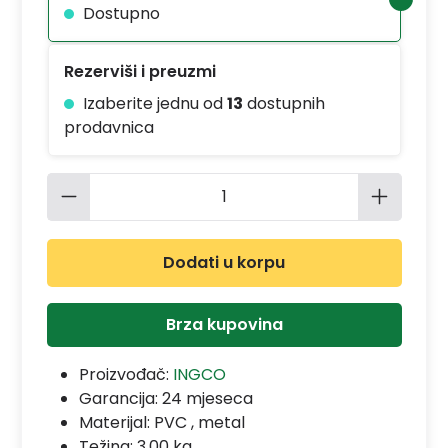
Dostupno
Rezerviši i preuzmi
Izaberite jednu od
13
dostupnih
prodavnica
Količina proizvoda: Unesite željenu 
Dodati u korpu
Brza kupovina
Proizvođač:
INGCO
Garancija:
24 mjeseca
Materijal:
PVC , metal
Težina: 3.00 kg