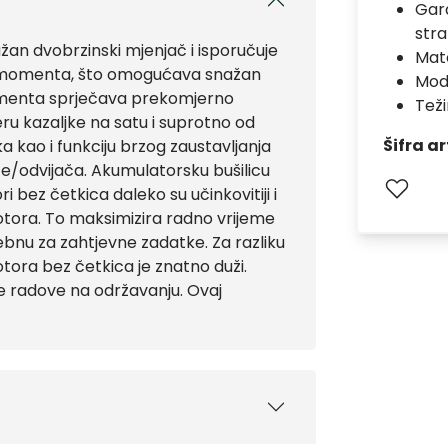
Gara
stra
ažan dvobrzinski mjenjač i isporučuje
Mate
g momenta, što omogućava snažan
Mod
momenta sprječava prekomjerno
Teži
eru kazaljke na satu i suprotno od
Šifra ar
ka kao i funkciju brzog zaustavljanja
e/odvijača. Akumulatorsku bušilicu
 bez četkica daleko su učinkovitiji i
tora. To maksimizira radno vrijeme
ebnu za zahtjevne zadatke. Za razliku
tora bez četkica je znatno duži.
e radove na održavanju. Ovaj