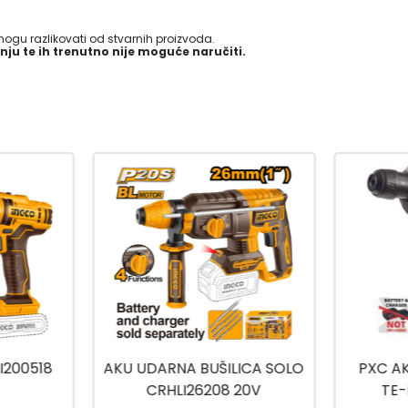
gu razlikovati od stvarnih proizvoda.
nju te ih trenutno nije moguće naručiti.
ICA SOLO
PXC AKU ČEKIĆ BUŠILICA
DCD
20V
TE-HD 18 LI - SOIO
UDARNA 