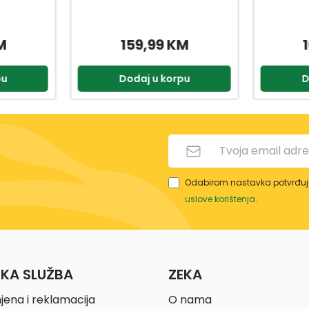
DEW
M
169,00 KM
5
pu
Dodaj u korpu
D
Odabirom nastavka potvrđuje
uslove korištenja
.
ČKA SLUŽBA
ZEKA
jena i reklamacija
O nama