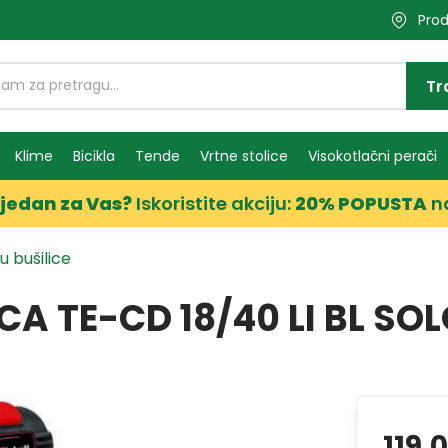
Prod
Tr
Klime
Bicikla
Tende
Vrtne stolice
Visokotlačni perači
jedan za Vas?
Iskoristite akciju:
20% POPUSTA
n
u bušilice
CA TE-CD 18/40 LI BL SO
119,