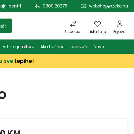
ajni centri
0800 20275
webshop@zeka.ba
aži
Usporedi
Lista želja
Prijava
Vrtne garniture
Aku bušilice
Usisivači
Novo
a sve
tepihe
!
LO
00 KM