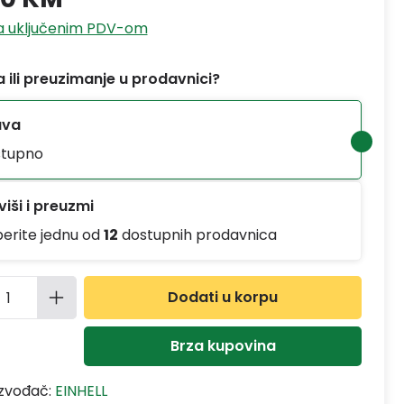
sa uključenim PDV-om
 ili preuzimanje u prodavnici?
ava
tupno
iši i preuzmi
berite jednu od
12
dostupnih prodavnica
ina proizvoda: Unesite željenu količinu
Dodati u korpu
Brza kupovina
izvođač:
EINHELL