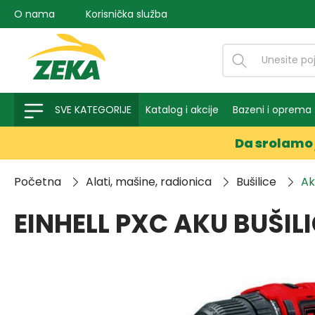
O nama
Korisnička služba
na pretragu
Preskoči na glavnu navigaciju
SVE KATEGORIJE
Katalog i akcije
Bazeni i oprema
Da srolamo 
Početna
Alati, mašine, radionica
Bušilice
Ak
EINHELL PXC AKU BUŠILI