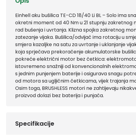
Opis
Einhell aku bušilica TE-CD 18/40 Li BL – Solo ima sn
okretni moment od 40 Nm u 21 stupnju zakretno
rad bušenja i uvrtanja. Klizna spojka zakretnog 
zatezanje vijaka. Bušilica/odvijač ima rotaciju u smj
smjera kazaljke na satu za uvrtanje i uklanjanje vija
koja sprječava prekoračenje akumulatorske bušilic
pokreće električni motor bez četkica: elektromotori
istovremeno snažniji od konvencionalnih elektromo
s jednim punjenjem baterije i osigurava snagu potr
od motora sa ugljičnim četkicama, vijek trajanja mo
Osim toga, BRUSHLESS motori ne zahtijevaju nikakv
proizvod dolazi bez baterija i punjača.
Specifikacije