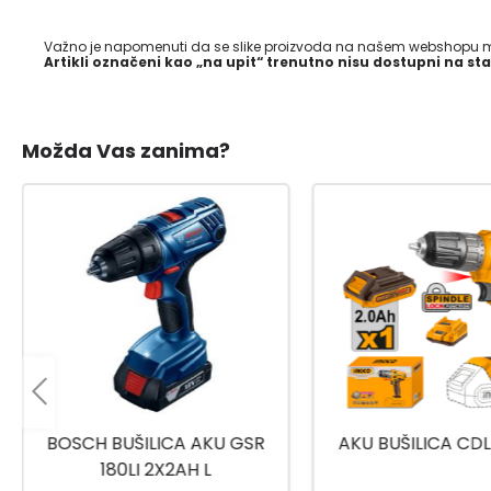
Važno je napomenuti da se slike proizvoda na našem webshopu mo
Artikli označeni kao „na upit“ trenutno nisu dostupni na sta
Možda Vas zanima?
AKU BUŠILICA CDLI200518
AKU UDARNA BUŠIL
CRHLI26208 