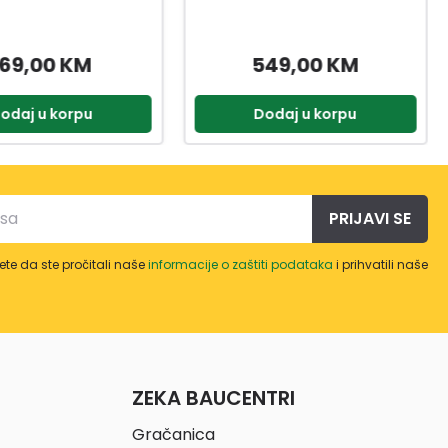
ALT 18V 2X2AH
49,00 KM
159,99 KM
odaj u korpu
Dodaj u korpu
PRIJAVI SE
te da ste pročitali naše
informacije o zaštiti podataka
i prihvatili naše
ZEKA BAUCENTRI
Gračanica