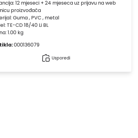
ncija:
12 mjeseci + 24 mjeseca uz prijavu na web
nicu proizvođača
rijal:
Guma , PVC , metal
el:
TE-CD 18/40 Li BL
na: 1.00 kg
tikla:
000136079
Usporedi