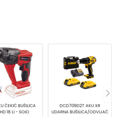
709D2T AKU XR
AKU UDARNA BUŠILICA
BUŠILICA/ODVIJAČ
CIDLI20558E