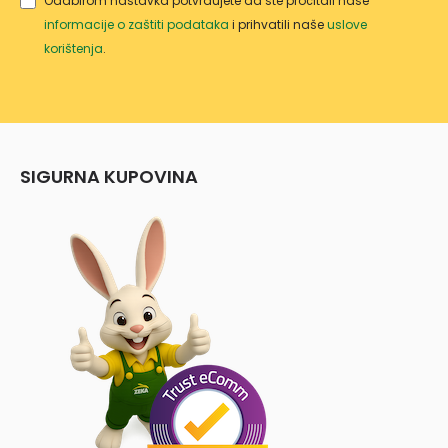
Odabirom nastavka potvrđujete da ste pročitali naše
informacije o zaštiti podataka
i prihvatili naše
uslove
korištenja
.
SIGURNA KUPOVINA