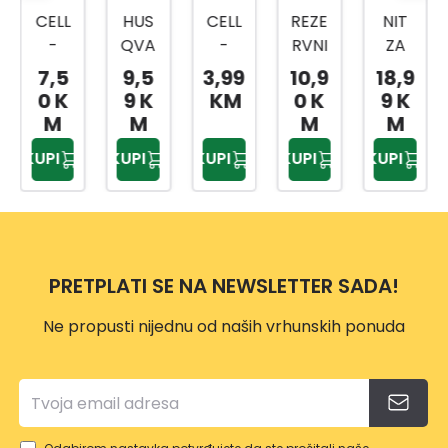
CELL
HUS
CELL
REZE
NIT
-
QVA
-
RVNI
ZA
FAST
RNA
FAST
KON
TRIM
7,5
9,5
3,99
10,9
18,9
LAS
TRIMI
LAS
AC
ER 2
0 K
9 K
KM
0 K
9 K
ZA
NIT
ZA
ZA
MM X
M
M
M
M
TRIM
2,4M
TRIM
GC-
120 M
KUPI
KUPI
KUPI
KUPI
KUPI
ER
M
ER
ET
ALS2
PRE
12M
PRE
4530
001
MIU
WHIS
MIU
M
PER
M
3MM
TWIS
2MM
PRETPLATI SE NA NEWSLETTER SADA!
X15M
T
X15M
Ne propusti nijednu od naših vrhunskih ponuda