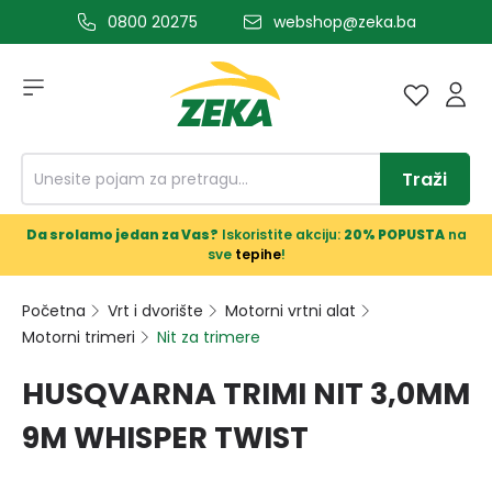
0800 20275
webshop@zeka.ba
a glavni sadržaj
Traži
Da srolamo jedan za Vas?
Iskoristite akciju:
20% POPUSTA
na
sve
tepihe
!
Početna
Vrt i dvorište
Motorni vrtni alat
Motorni trimeri
Nit za trimere
HUSQVARNA TRIMI NIT 3,0MM
9M WHISPER TWIST