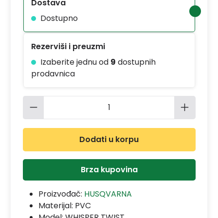
Dostava
Dostupno
Rezerviši i preuzmi
Izaberite jednu od
9
dostupnih
prodavnica
Količina proizvoda: Unesite željenu 
Dodati u korpu
Brza kupovina
Proizvođač:
HUSQVARNA
Materijal:
PVC
Model:
WHISPER TWIST