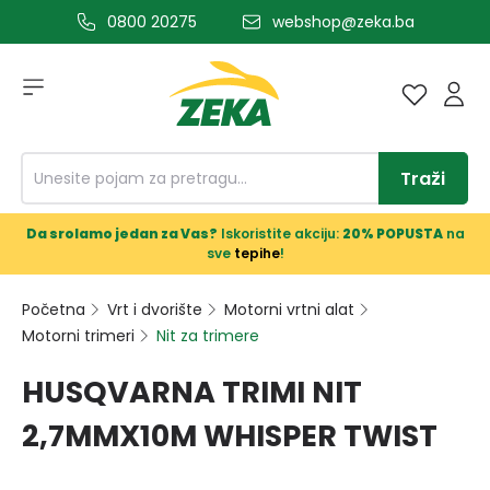
0800 20275
webshop@zeka.ba
a glavni sadržaj
Traži
Da srolamo jedan za Vas?
Iskoristite akciju:
20% POPUSTA
na
sve
tepihe
!
Početna
Vrt i dvorište
Motorni vrtni alat
Motorni trimeri
Nit za trimere
HUSQVARNA TRIMI NIT
2,7MMX10M WHISPER TWIST