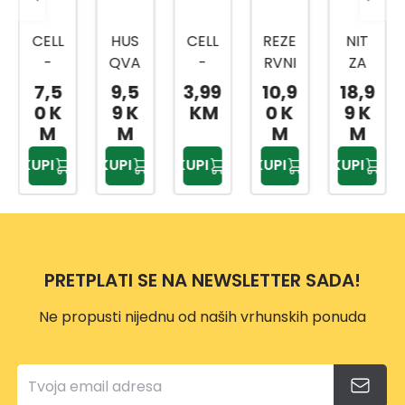
CELL
HUS
CELL
REZE
NIT
-
QVA
-
RVNI
ZA
FAST
RNA
FAST
KON
TRIM
7,5
9,5
3,99
10,9
18,9
LAS
TRIMI
LAS
AC
ER 2
0 K
9 K
KM
0 K
9 K
ZA
NIT
ZA
ZA
MM X
M
M
M
M
TRIM
2,4M
TRIM
GC-
120 M
KUPI
KUPI
KUPI
KUPI
KUPI
ER
M
ER
ET
ALS2
PRE
12M
PRE
4530
001
MIU
WHIS
MIU
M
PER
M
3MM
TWIS
2MM
PRETPLATI SE NA NEWSLETTER SADA!
X15M
T
X15M
Ne propusti nijednu od naših vrhunskih ponuda