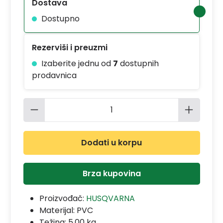
Dostava
Dostupno
Rezerviši i preuzmi
Izaberite jednu od
7
dostupnih
prodavnica
Količina proizvoda: Unesite željenu 
Dodati u korpu
Brza kupovina
Proizvođač:
HUSQVARNA
Materijal:
PVC
Težina: 5.00 kg