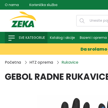
O nama
Korisnička služba
na pretragu
Preskoči na glavnu navigaciju
SVE KATEGORIJE
Katalog i akcije
Bazeni i oprema
Da srolamo 
Početna
HTZ oprema
Rukavice
GEBOL RADNE RUKAVICE