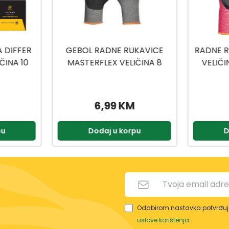
KAVICE
RADNE RUKAVICE ECO LADY
RADNE 
ČINA 8
VELIČINA 6 MASTER FLEX
VELIČ
5,25 KM
pu
Dodaj u korpu
D
Odabirom nastavka potvrđuje
uslove korištenja
.