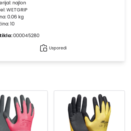
rijal:
najlon
el:
WETGRIP
na: 0.06 kg
čina: 10
tikla:
000045280
Usporedi