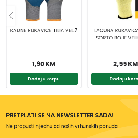
LACUNA RUKAVICA DIFFER
GEBOL RADNE RU
SORTO BOJE VELIČINA 10
MASTERFLEX VELI
6DIFFBKWT/GRWT/NYWT/1
0
2,55 KM
6,99 KM
Dodaj u korpu
Dodaj u kor
PRETPLATI SE NA NEWSLETTER SADA!
Ne propusti nijednu od naših vrhunskih ponuda