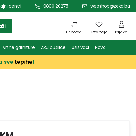
ajni centri
0800 20275
webshop@zeka.ba
aži
Usporedi
Lista želja
Prijava
Vrtne garniture
Aku bušilice
Usisivači
Novo
a sve
tepihe
!
 KM