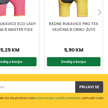
RUKAVICE PRO TEX
RUKAVICE TOP FLEX VEL.8
INA 9 CRNO-ŽUTE
5,90 KM
5,99 KM
odaj u korpu
Dodaj u korpu
PRIJAVI SE
te da ste pročitali naše
informacije o zaštiti podataka
i prihvatili naše