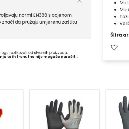
Mate
Mod
ljavaju normi EN388 s ocjenom
Teži
o znači da pružaju umjerenu zaštitu
Veli
Šifra ar
gu razlikovati od stvarnih proizvoda.
nju te ih trenutno nije moguće naručiti.