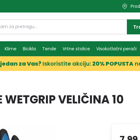
Prod
Tr
Klime
Bicikla
Tende
Vrtne stolice
Visokotlačni perači
jedan za Vas?
Iskoristite akciju:
20% POPUSTA
n
 WETGRIP VELIČINA 10
7,99