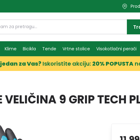
Prod
Tr
Klime
Bicikla
Tende
Vrtne stolice
Visokotlačni perači
jedan za Vas?
Iskoristite akciju:
20% POPUSTA
n
 VELIČINA 9 GRIP TECH 
11,9