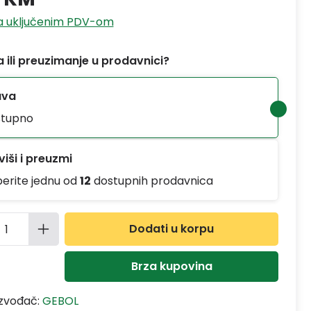
sa uključenim PDV-om
 ili preuzimanje u prodavnici?
ava
tupno
iši i preuzmi
berite jednu od
12
dostupnih prodavnica
ina proizvoda: Unesite željenu količinu
Dodati u korpu
Brza kupovina
izvođač:
GEBOL