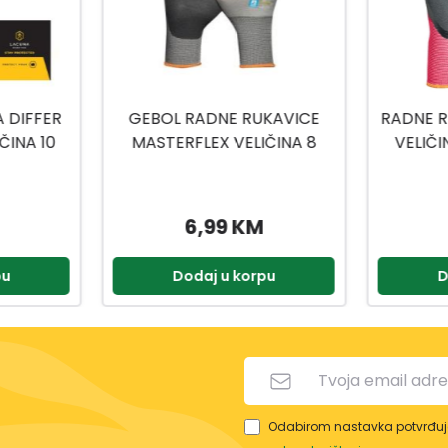
KAVICE
RADNE RUKAVICE ECO LADY
RADNE 
ČINA 8
VELIČINA 6 MASTER FLEX
VELIČ
5,25 KM
pu
Dodaj u korpu
D
Odabirom nastavka potvrđuje