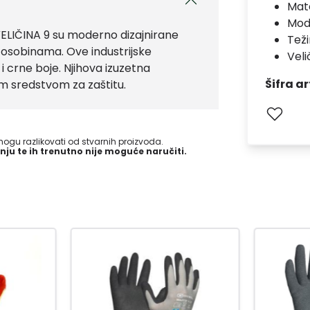
Mate
Mod
IČINA 9 su moderno dizajnirane
Teži
m osobinama. Ove industrijske
Veli
i crne boje. Njihova izuzetna
Šifra ar
nim sredstvom za zaštitu.
gu razlikovati od stvarnih proizvoda.
nju te ih trenutno nije moguće naručiti.