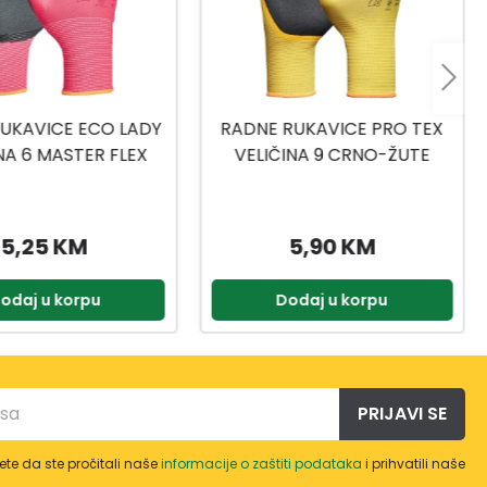
RUKAVICE PRO TEX
RUKAVICE TOP FLEX VEL.8
INA 9 CRNO-ŽUTE
5,90 KM
5,99 KM
odaj u korpu
Dodaj u korpu
PRIJAVI SE
te da ste pročitali naše
informacije o zaštiti podataka
i prihvatili naše