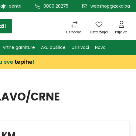
ajni centri
0800 20275
webshop@zeka.ba
aži
Usporedi
Lista želja
Prijava
Vrtne garniture
Aku bušilice
Usisivači
Novo
a sve
tepihe
!
PLAVO/CRNE
9 KM