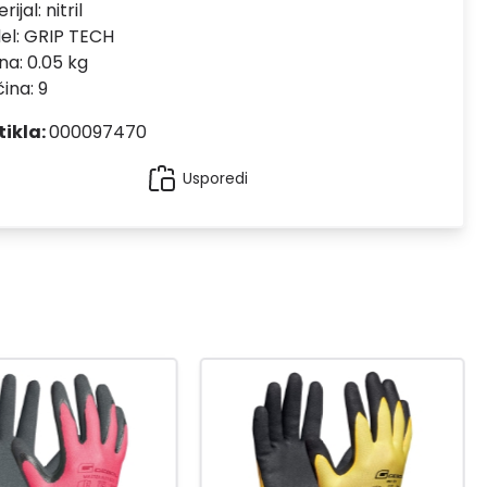
rijal:
nitril
el:
GRIP TECH
na: 0.05 kg
čina: 9
tikla:
000097470
Usporedi