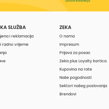
uslove korištenja
.
ČKA SLUŽBA
ZEKA
jena i reklamacija
O nama
i radno vrijeme
Impresum
anja
Prijava za posao
ave
Zeka plus Loyalty kartica
Kupovina na rate
Naše pogodnosti
Sektori našeg poslovanja
Brendovi