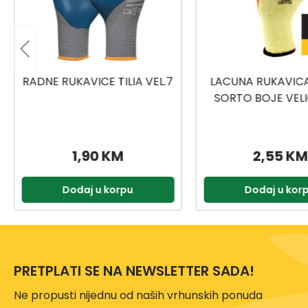
LACUNA RUKAVICA DIFFER
GEBOL RADNE RU
SORTO BOJE VELIČINA 10
MASTERFLEX VELI
6DIFFBKWT/GRWT/NYWT/1
0
2,55 KM
6,99 KM
Dodaj u korpu
Dodaj u kor
PRETPLATI SE NA NEWSLETTER SADA!
Ne propusti nijednu od naših vrhunskih ponuda