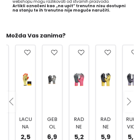
webshopu mogu razlikovati od stvarnih proizvoda.
Artikli označeni kao „na upit“ trenutno nisu dostupni
na stanju te ih trenutno nije moguće naručiti.
Možda Vas zanima?
LACU
GEB
RAD
RAD
RUKA
NA
OL
NE
NE
VICE
RUKA
RAD
RUKA
RUKA
TOP
2,5
6,9
5,2
5,9
5,9