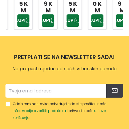
VICA
NE
VICE
VICE
FLEX
5 K
9 K
5 K
0 K
9 K
DIFF
RUKA
ECO
PRO
VEL.8
M
M
M
M
M
ER
VICE
LADY
TEX
KUPI
KUPI
KUPI
KUPI
KUPI
SORT
MAS
VELI
VELI
O
TERF
ČINA
ČINA
BOJE
LEX
6
9
VELI
VELI
MAS
CRN
ČINA
ČINA
TER
O-
PRETPLATI SE NA NEWSLETTER SADA!
10
8
FLEX
ŽUTE
6DIF
Ne propusti nijednu od naših vrhunskih ponuda
FBK
WT/
GRW
T/NY
WT/1
Odabirom nastavka potvrđujete da ste pročitali naše
0
informacije o zaštiti podataka
i prihvatili naše
uslove
korištenja
.