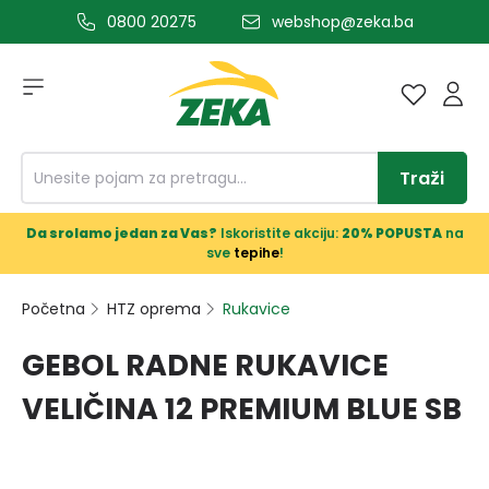
0800 20275
webshop@zeka.ba
a glavni sadržaj
Traži
Da srolamo jedan za Vas?
Iskoristite akciju:
20% POPUSTA
na
sve
tepihe
!
Početna
HTZ oprema
Rukavice
GEBOL RADNE RUKAVICE
VELIČINA 12 PREMIUM BLUE SB