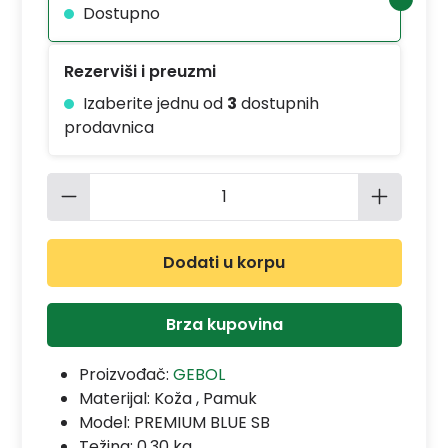
Dostupno
Rezerviši i preuzmi
Izaberite jednu od
3
dostupnih
prodavnica
Količina proizvoda: Unesite željenu 
Dodati u korpu
Brza kupovina
Proizvođač:
GEBOL
Materijal:
Koža , Pamuk
Model:
PREMIUM BLUE SB
Težina: 0.30 kg