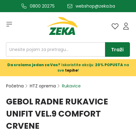
0800 20275
webshop@zeka.ba
a glavni sadržaj
Traži
Da srolamo jedan za Vas?
Iskoristite akciju:
20% POPUSTA
na
sve
tepihe
!
Početna
HTZ oprema
Rukavice
GEBOL RADNE RUKAVICE
UNIFIT VEL.9 COMFORT
CRVENE