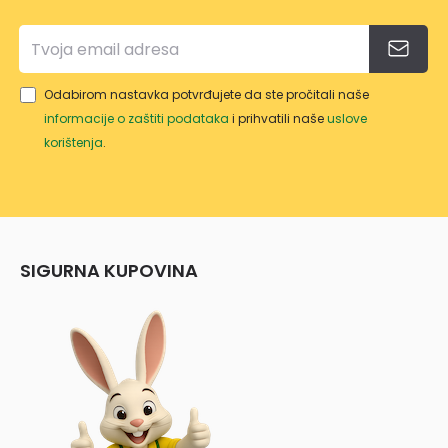
WT/
GRW
T/NY
WT/1
Odabirom nastavka potvrđujete da ste pročitali naše
0
informacije o zaštiti podataka
i prihvatili naše
uslove
korištenja
.
SIGURNA KUPOVINA