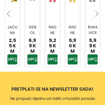
LACU
GEB
RAD
RAD
RUKA
NA
OL
NE
NE
VICE
RUKA
RAD
RUKA
RUKA
TOP
2,5
6,9
5,2
5,9
5,9
VICA
NE
VICE
VICE
FLEX
5 K
9 K
5 K
0 K
9 K
DIFF
RUKA
ECO
PRO
VEL.8
M
M
M
M
M
ER
VICE
LADY
TEX
KUPI
KUPI
KUPI
KUPI
KUPI
SORT
MAS
VELI
VELI
O
TERF
ČINA
ČINA
BOJE
LEX
6
9
VELI
VELI
MAS
CRN
ČINA
ČINA
TER
O-
PRETPLATI SE NA NEWSLETTER SADA!
10
8
FLEX
ŽUTE
6DIF
Ne propusti nijednu od naših vrhunskih ponuda
FBK