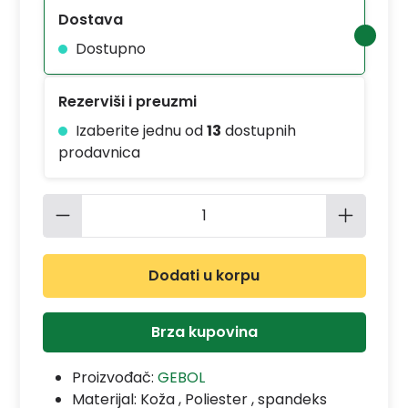
Dostava
Dostupno
Rezerviši i preuzmi
Izaberite jednu od
13
dostupnih
prodavnica
Količina proizvoda: Unesite željenu 
Dodati u korpu
Brza kupovina
Proizvođač:
GEBOL
Materijal:
Koža , Poliester , spandeks