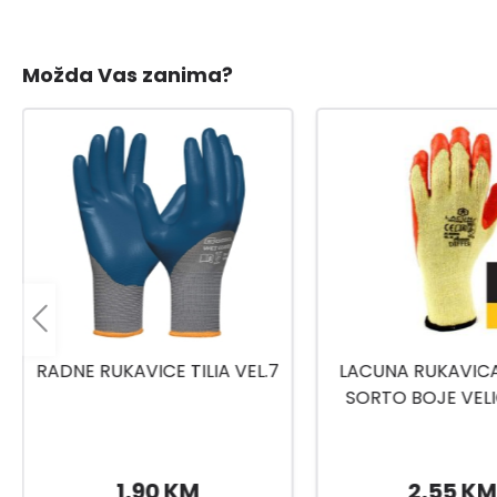
Možda Vas zanima?
LACUNA RUKAVICA DIFFER
GEBOL RADNE RU
SORTO BOJE VELIČINA 10
MASTERFLEX VELI
6DIFFBKWT/GRWT/NYWT/1
0
2,55 KM
6,99 KM