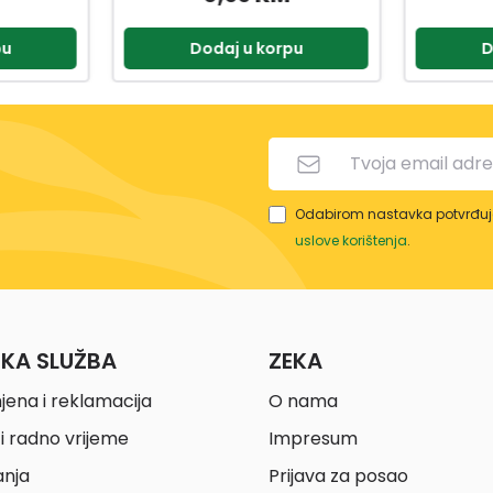
pu
Dodaj u korpu
D
Odabirom nastavka potvrđuje
uslove korištenja
.
ČKA SLUŽBA
ZEKA
jena i reklamacija
O nama
i radno vrijeme
Impresum
anja
Prijava za posao