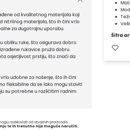
Mate
Mod
ađene od kvalitetnog materijala koji
Teži
nitrilnog materijala, što ih čini vrlo
Veli
dealne za dugotrajnu uporabu.
Šifra ar
u obliku ruke, što osigurava dobro
su izrađene rukavice pruža dobru
 osjetljivost prstiju, što znači da
vrlo udobne za nošenje, što ih čini
o fleksibilne da se lako mogu staviti
koju su potrebne u različitim radnim
gu razlikovati od stvarnih proizvoda.
nju te ih trenutno nije moguće naručiti.