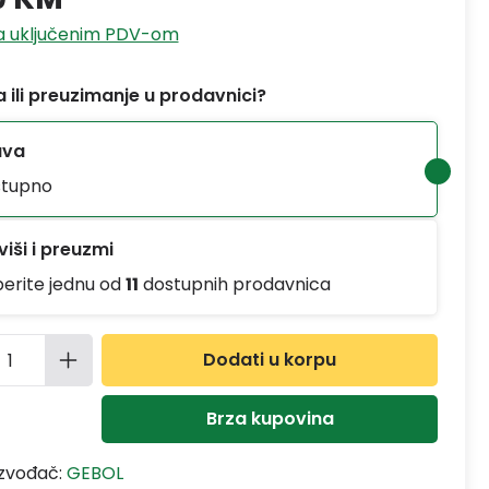
sa uključenim PDV-om
 ili preuzimanje u prodavnici?
ava
tupno
iši i preuzmi
berite jednu od
11
dostupnih prodavnica
ina proizvoda: Unesite željenu količinu
Dodati u korpu
Brza kupovina
izvođač:
GEBOL