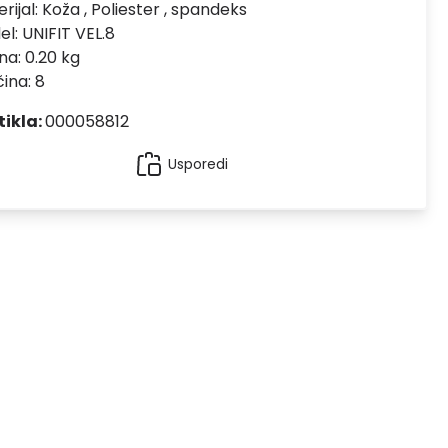
rijal:
Koža , Poliester , spandeks
el:
UNIFIT VEL.8
na: 0.20 kg
čina: 8
tikla:
000058812
Usporedi