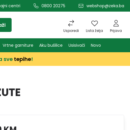
ajni centri
0800 20275
webshop@zeka.ba
aži
Usporedi
Lista želja
Prijava
Vrtne garniture
Aku bušilice
Usisivači
Novo
a sve
tepihe
!
ŽUTE
9 KM