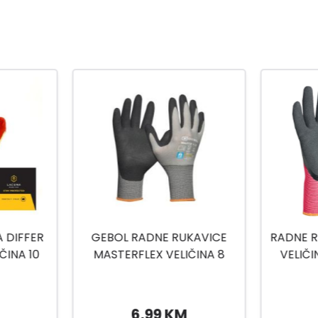
KAVICE
RADNE RUKAVICE ECO LADY
RADNE 
ČINA 8
VELIČINA 6 MASTER FLEX
VELIČ
5,25 KM