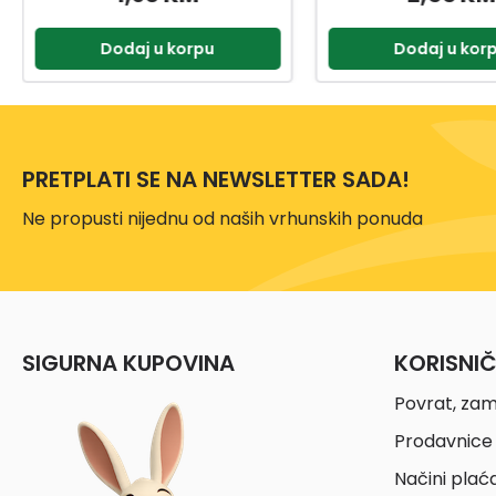
Dodaj u korpu
Dodaj u kor
PRETPLATI SE NA NEWSLETTER SADA!
Ne propusti nijednu od naših vrhunskih ponuda
SIGURNA KUPOVINA
KORISNI
Povrat, zam
Prodavnice 
Načini plać