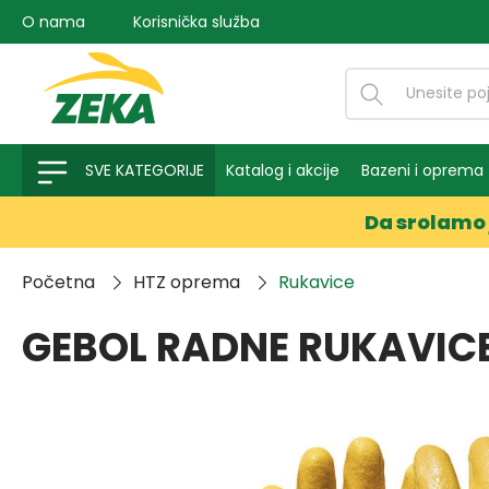
O nama
Korisnička služba
na pretragu
Preskoči na glavnu navigaciju
SVE KATEGORIJE
Katalog i akcije
Bazeni i oprema
Da srolamo 
Početna
HTZ oprema
Rukavice
GEBOL RADNE RUKAVICE