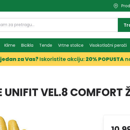
Prod
Tr
Klime
Bicikla
Tende
Vrtne stolice
Visokotlačni perači
jedan za Vas?
Iskoristite akciju:
20% POPUSTA
n
 UNIFIT VEL.8 COMFORT 
10,9