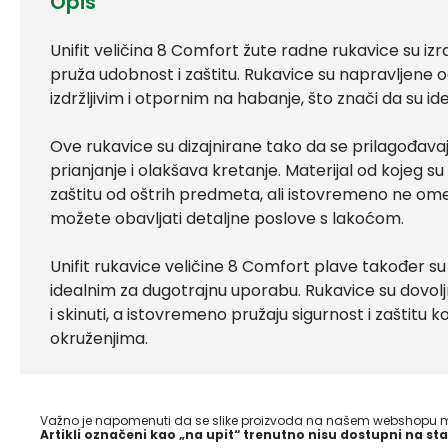
Opis
Unifit veličina 8 Comfort žute radne rukavice su izr
pruža udobnost i zaštitu. Rukavice su napravljene od 
izdržljivim i otpornim na habanje, što znači da su i
Ove rukavice su dizajnirane tako da se prilagođavaj
prianjanje i olakšava kretanje. Materijal od kojeg 
zaštitu od oštrih predmeta, ali istovremeno ne ometa
možete obavljati detaljne poslove s lakoćom.
Unifit rukavice veličine 8 Comfort plave također su 
idealnim za dugotrajnu uporabu. Rukavice su dovoljn
i skinuti, a istovremeno pružaju sigurnost i zaštitu 
okruženjima.
Važno je napomenuti da se slike proizvoda na našem webshopu mo
Artikli označeni kao „na upit“ trenutno nisu dostupni na sta