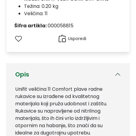
Težina: 0.20 kg
Veličina: 11
Šifra artikla:
000058815
Usporedi
Opis
Unifit veličina 11 Comfort plave radne
rukavice su izrađene od kvalitetnog
materijala koji pruža udobnost i zaštitu.
Rukavice su napravljene od nitrilnog
materijala, što ih čini vrlo izdržljivim i
otpornim na habanje, što znači da su
idealne za dugotrajnu upotrebu.