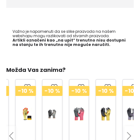
Važno je napomenuti da se slike proizvoda na našem
webshopu mogu razlikovati od stvarnih proizvoda.
Artikli označeni kao „na upit“ trenutno nisu dostupni
na stanju te ih trenutno nije moguće naručiti.
Možda Vas zanima?
-10
%
-10
%
-10
%
-10
%
-10
%