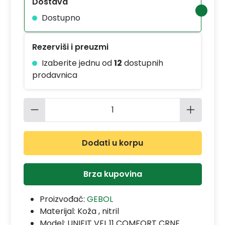
Dostava
Dostupno
Rezerviši i preuzmi
Izaberite jednu od
12
dostupnih
prodavnica
Količina proizvoda: Unesite željenu 
Dodati u korpu
Brza kupovina
Proizvođač:
GEBOL
Materijal:
Koža , nitril
Model:
UNIFIT VEL.11 COMFORT CRNE