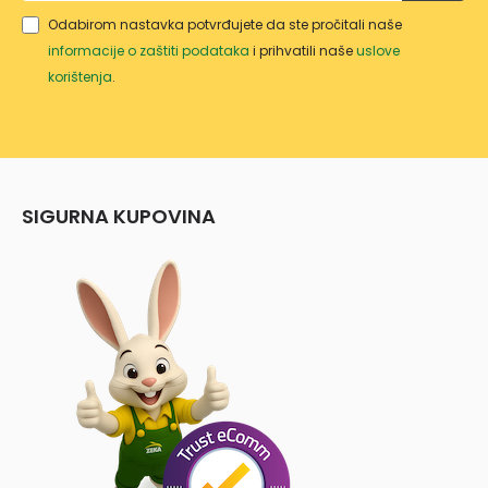
WT/1
Odabirom nastavka potvrđujete da ste pročitali naše
0
informacije o zaštiti podataka
i prihvatili naše
uslove
korištenja
.
SIGURNA KUPOVINA