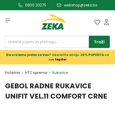
0800 20275
webshop@zeka.ba
a glavni sadržaj
Traži
Da srolamo jedan za Vas?
Iskoristite akciju:
20% POPUSTA
na
sve
tepihe
!
Početna
HTZ oprema
Rukavice
GEBOL RADNE RUKAVICE
UNIFIT VEL.11 COMFORT CRNE