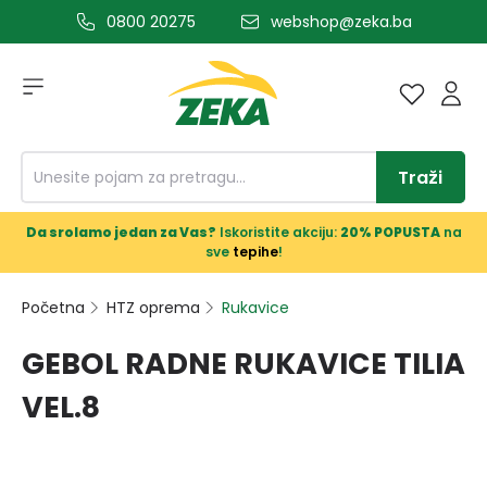
0800 20275
webshop@zeka.ba
a glavni sadržaj
Traži
Da srolamo jedan za Vas?
Iskoristite akciju:
20% POPUSTA
na
sve
tepihe
!
Početna
HTZ oprema
Rukavice
GEBOL RADNE RUKAVICE TILIA
VEL.8