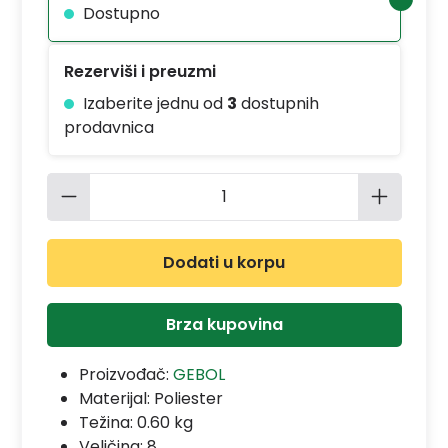
Dostupno
Rezerviši i preuzmi
Izaberite jednu od
3
dostupnih
prodavnica
Količina proizvoda: Unesite željenu 
Dodati u korpu
Brza kupovina
Proizvođač:
GEBOL
Materijal:
Poliester
Težina: 0.60 kg
Veličina: 8