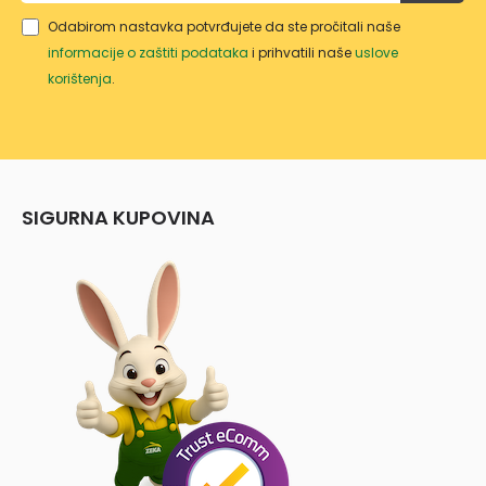
WT/1
Odabirom nastavka potvrđujete da ste pročitali naše
0
informacije o zaštiti podataka
i prihvatili naše
uslove
korištenja
.
SIGURNA KUPOVINA