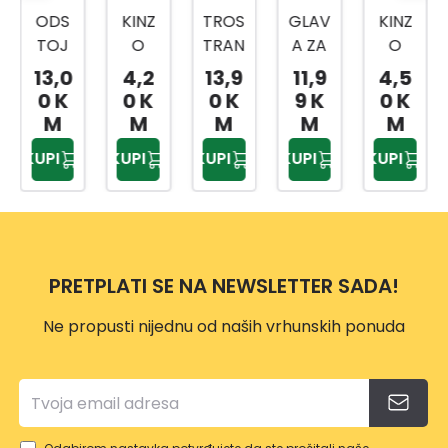
ODS
KINZ
TROS
GLAV
KINZ
TOJ
O
TRAN
A ZA
O
NI
VRTN
A
TRIM
PODL
13,0
4,2
13,9
11,9
4,5
TANJ
E
TURP
ER
OGA
0 K
0 K
0 K
9 K
0 K
UR
VEZI
IJA
VP118
ZA
M
M
M
M
M
CE
ZA
7
KOLJ
KUPI
KUPI
KUPI
KUPI
KUPI
20/1
OŠTR
ENA
ENJE
PRETPLATI SE NA NEWSLETTER SADA!
Ne propusti nijednu od naših vrhunskih ponuda