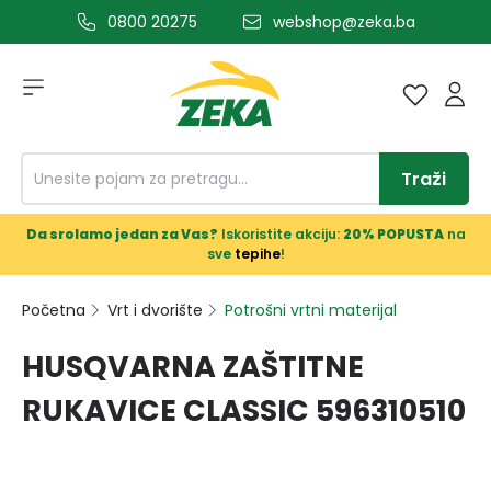
0800 20275
webshop@zeka.ba
a glavni sadržaj
Traži
Da srolamo jedan za Vas?
Iskoristite akciju:
20% POPUSTA
na
sve
tepihe
!
Početna
Vrt i dvorište
Potrošni vrtni materijal
HUSQVARNA ZAŠTITNE
RUKAVICE CLASSIC 596310510