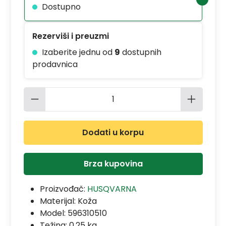
Dostupno
Rezerviši i preuzmi
Izaberite jednu od
9
dostupnih
prodavnica
Količina proizvoda: Unesite željenu 
Dodati u korpu
Brza kupovina
Proizvođač:
HUSQVARNA
Materijal:
Koža
Model:
596310510
Težina: 0.25 kg