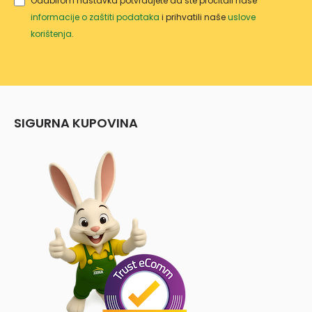
Odabirom nastavka potvrđujete da ste pročitali naše
informacije o zaštiti podataka
i prihvatili naše
uslove
korištenja
.
SIGURNA KUPOVINA