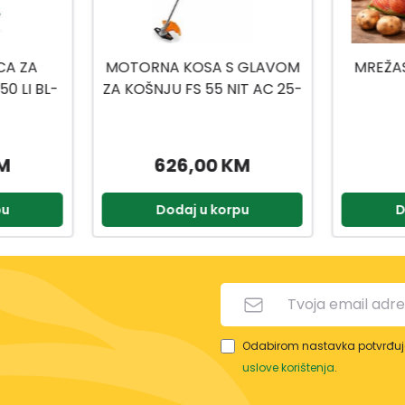
 GLAVOM
MREŽASTA VREĆA 80X50
POVODA
IT AC 25-
CM
KM
0,40 KM
pu
Dodaj u korpu
D
Odabirom nastavka potvrđuje
uslove korištenja
.