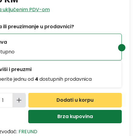
sa uključenim PDV-om
 ili preuzimanje u prodavnici?
ava
tupno
iši i preuzmi
berite jednu od
4
dostupnih prodavnica
ina proizvoda: Unesite željenu količinu
Dodati u korpu
Brza kupovina
izvođač:
FREUND