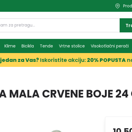
Prod
Tr
Klime
Bicikla
Tende
Vrtne stolice
Visokotlačni perači
jedan za Vas?
Iskoristite akciju:
20% POPUSTA
n
A MALA CRVENE BOJE 24
10,5