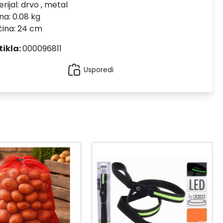
rijal:
drvo , metal
na: 0.08 kg
čina: 24 cm
tikla:
000096811
Usporedi
-20
%