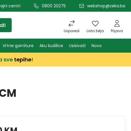
ajni centri
0800 20275
webshop@zeka.ba
aži
Usporedi
Lista želja
Prijava
Vrtne garniture
Aku bušilice
Usisivači
Novo
a sve
tepihe
!
 CM
0 KM