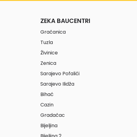
ZEKA BAUCENTRI
Gračanica
Tuzla
Živinice
Zenica
Sarajevo Pofalići
Sarajevo Ilidža
Bihać
Cazin
Gradačac
Bijeljina
Bijeljina 2