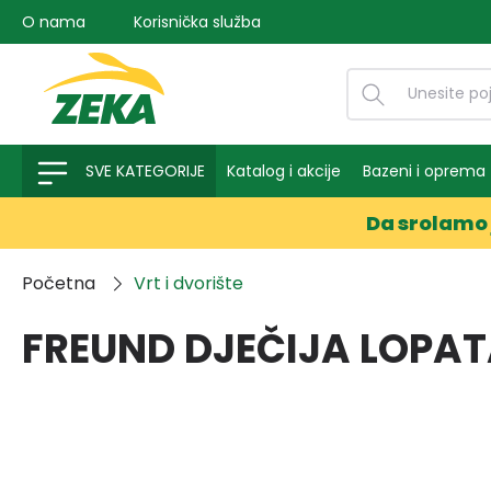
O nama
Korisnička služba
na pretragu
Preskoči na glavnu navigaciju
SVE KATEGORIJE
Katalog i akcije
Bazeni i oprema
Da srolamo 
Početna
Vrt i dvorište
FREUND DJEČIJA LOPAT