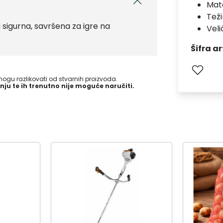
Mate
Teži
 sigurna, savršena za igre na
Veli
Šifra ar
gu razlikovati od stvarnih proizvoda.
nju te ih trenutno nije moguće naručiti.