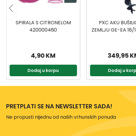
PXC AKU BUŠILICA ZA
MOTORNA KOSA S
ZEMLJU GE-EA 18/150 LI BL-
ZA KOŠNJU FS 55 N
SOLO
2
349,95 KM
626,00 
Dodaj u korpu
Dodaj u kor
PRETPLATI SE NA NEWSLETTER SADA!
Ne propusti nijednu od naših vrhunskih ponuda