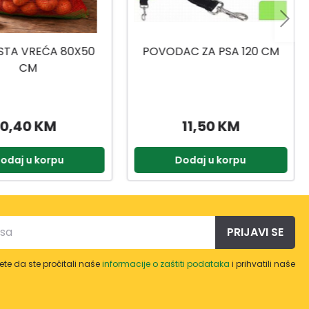
C ZA PSA 120 CM
STOLICA RATAN CT039
11,50 KM
15,92 KM
19,90 KM
odaj u korpu
Dodaj u korpu
PRIJAVI SE
te da ste pročitali naše
informacije o zaštiti podataka
i prihvatili naše