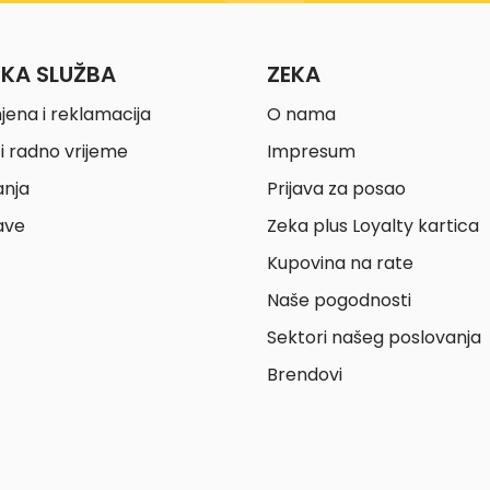
ČKA SLUŽBA
ZEKA
jena i reklamacija
O nama
i radno vrijeme
Impresum
anja
Prijava za posao
ave
Zeka plus Loyalty kartica
Kupovina na rate
Naše pogodnosti
Sektori našeg poslovanja
Brendovi